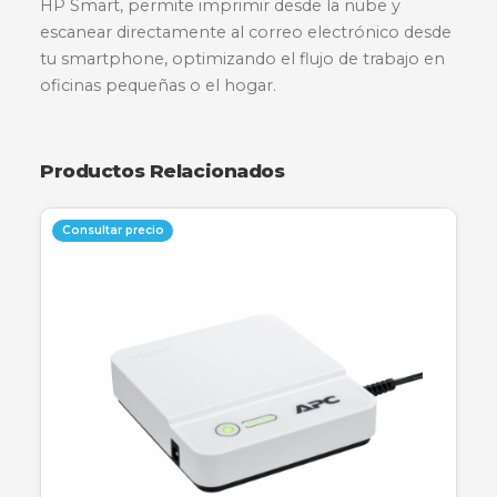
Descripción
Especificaciones
Garantía
La HP LaserJet M141W es una impresora láser
multifuncional diseñada para ofrecer eficiencia 
espacios reducidos. Ofrece impresión, copia y
escaneo de alta calidad con velocidades de hast
ppm. Gracias a su conectividad Wi-Fi y la aplica
HP Smart, permite imprimir desde la nube y
escanear directamente al correo electrónico d
tu smartphone, optimizando el flujo de trabajo
oficinas pequeñas o el hogar.
Productos Relacionados