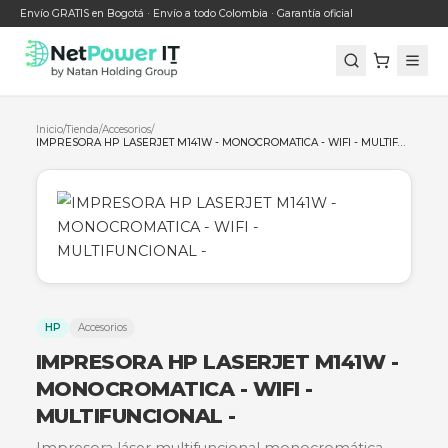
Envío GRATIS en Bogotá · Envío a todo Colombia · Garantía oficial
Inicio
/
Tienda
/
Accesorios
/
HP
Accesorios
IMPRESORA HP LASERJET M141W