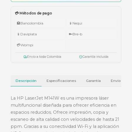
🇨🇴 Promo Tricolor — Obsequio por tu compra
•
$1.000.000 – $4.999.999:
apuntador Klip Xtreme KPS-006 o K
005.
•
$5.000.000 – $9.999.999:
teclado Logitech Pebble Keys 2 K380
•
Superiores a $10.000.000:
audífonos Cubbit Studio (negro).
Válido del 1 al 31 de julio de 2026 o hasta agotar existencias. Aplica también
cotizaciones.
Ver términos y condiciones
💳 Métodos de pago
🏦
Bancolombia
📱
Nequi
📱
Daviplata
🔑
Bre-b
💳
Wompi
Envío a toda Colombia
Garantía incluida