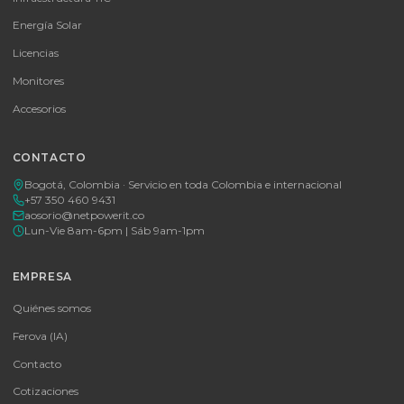
MICROSOFT OFFICE 365 BUSINESS STANDARD ESD
Consulte disponibilidad y precio
Cotizar por WhatsApp
🚚 Envío a toda Colombia
🛡️ Garantía incluida
Tu proveedor #1 de tecnología TIC en Colombia. Distribuidores
autorizados con garantía y soporte técnico.
CATEGORÍAS