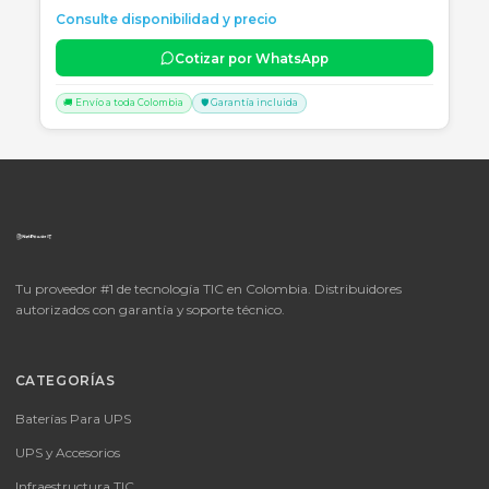
🚚 Envío a toda Colombia
🛡️ Garantía incluida
📦
Consultar precio
SKU:
LICENCIA MICROSOFT WINDOWS 11 PROFESIONAL
OEM - 64 BITS - DVD - FQC-10553
LICENCIA MICROSOFT WINDOWS 11 PROFESIONAL OEM - 64 BITS
DVD - FQC-10553
Consulte disponibilidad y precio
Cotizar por WhatsApp
🚚 Envío a toda Colombia
🛡️ Garantía incluida
📦
Consultar precio
SKU:
MICROSOFT OFFICE 365 BUSINESS STANDARD ESD