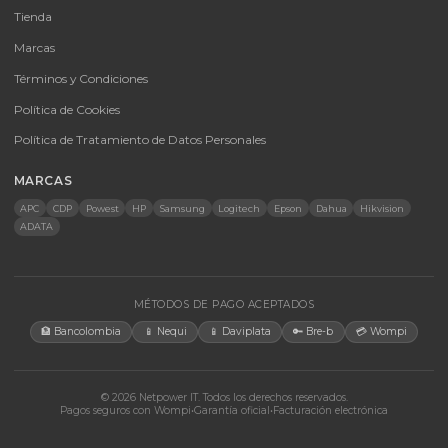
Baterías Para UPS
UPS y Accesorios
Infraestructura TIC
Energía Solar
Licencias
Monitores
Accesorios
CONTACTO
Bogotá, Colombia · Servicio en toda Colombia e internacional
+57 350 460 9431
aosorio@netpowerit.co
Lun-Vie 8am-6pm | Sáb 9am-1pm