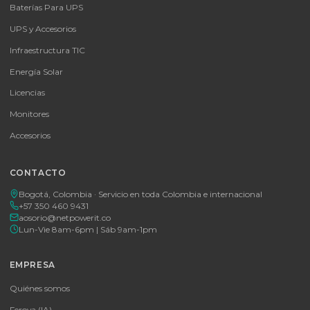
📦
Consultar precio
SKU:
MICROSOFT OFFICE 365 BUSINESS STANDARD ESD
MICROSOFT OFFICE 365 BUSINESS STANDARD ESD
Consulte disponibilidad y precio
Cotizar por WhatsApp
🚚 Envío a toda Colombia
🛡️ Garantía incluida
Tu proveedor #1 de tecnología TIC en Colombia. Distribuidores