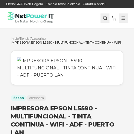
Envío GRATIS en Bogotá · Envío a todo Colombia · Garantía oficial
Inicio
/
Tienda
/
Accesorios
/
Epson
Accesorios
IMPRESORA EPSON L5590 -