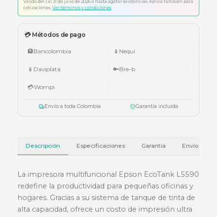
Envío a todo Colombia
🇨🇴 Promo Tricolor — Obsequio por tu compra
•
$1.000.000 – $4.999.999:
apuntador Klip Xtreme KPS-006 o K
005.
•
$5.000.000 – $9.999.999:
teclado Logitech Pebble Keys 2 K380
•
Superiores a $10.000.000:
audífonos Cubbit Studio (negro).
Válido del 1 al 31 de julio de 2026 o hasta agotar existencias. Aplica también
cotizaciones.
Ver términos y condiciones
💳 Métodos de pago
🏦
Bancolombia
📱
Nequi
📱
Daviplata
🔑
Bre-b
💳
Wompi
Envío a toda Colombia
Garantía incluida