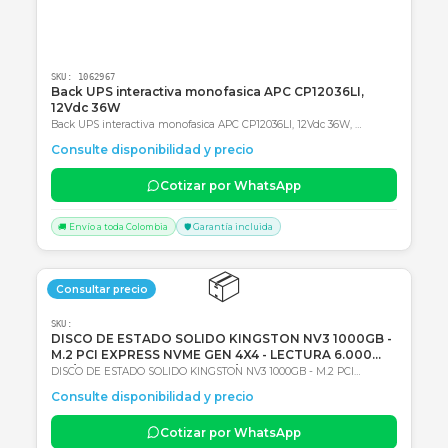
Consultar precio
SKU:
1062967
Back UPS interactiva monofasica APC CP12036LI,
12Vdc 36W