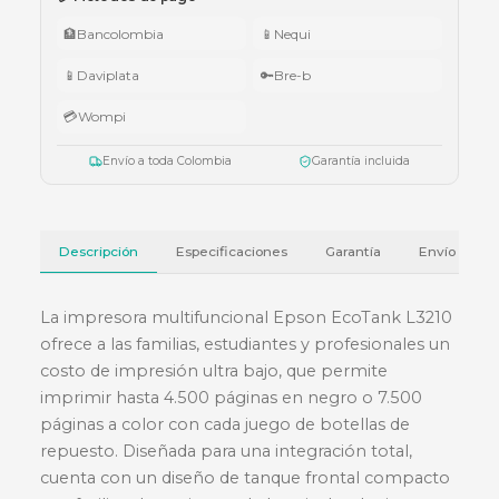
005.
•
$5.000.000 – $9.999.999:
teclado Logitech Pebble Keys 2 K380
•
Superiores a $10.000.000:
audífonos Cubbit Studio (negro).
Válido del 1 al 31 de julio de 2026 o hasta agotar existencias. Aplica también
cotizaciones.
Ver términos y condiciones
💳 Métodos de pago
🏦
Bancolombia
📱
Nequi
📱
Daviplata
🔑
Bre-b
💳
Wompi
Envío a toda Colombia
Garantía incluida
Descripción
Especificaciones
Garantía