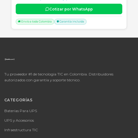
📦
Consultar precio
SKU:
LICENCIA MICROSOFT WINDOWS 11 PROFESIONAL
OEM - 64 BITS - DVD - FQC-10553
LICENCIA MICROSOFT WINDOWS 11 PROFESIONAL OEM - 64 BITS
DVD - FQC-10553
Consulte disponibilidad y precio
Cotizar por WhatsApp
🚚 Envío a toda Colombia
🛡️ Garantía incluida
📦
Consultar precio
SKU:
MICROSOFT OFFICE 365 BUSINESS STANDARD ESD
MICROSOFT OFFICE 365 BUSINESS STANDARD ESD