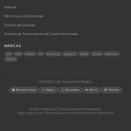
Baterías Para UPS
UPS y Accesorios
Infraestructura TIC
Energía Solar
Licencias
Monitores
Accesorios
CONTACTO
Bogotá, Colombia · Servicio en toda Colombia e internacional
+57 350 460 9431
aosorio@netpowerit.co
Lun-Vie 8am-6pm | Sáb 9am-1pm
EMPRESA