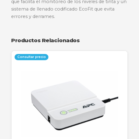
La impresora multifuncional Epson EcoTank L
ofrece a las familias, estudiantes y profesionale
costo de impresión ultra bajo, que permite
imprimir hasta 4.500 páginas en negro o 7.500
páginas a color con cada juego de botellas de
repuesto. Diseñada para una integración total,
cuenta con un diseño de tanque frontal compa
que facilita el monitoreo de los niveles de tinta 
sistema de llenado codificado EcoFit que evita
errores y derrames.
Productos Relacionados