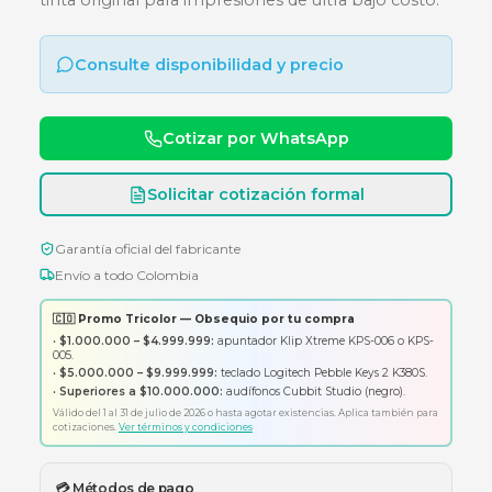
MULTIFUNCIONAL - USB
Multifuncional 3 en 1 con sistema de tanque de
tinta original para impresiones de ultra bajo cos
Consulte disponibilidad y precio
Cotizar por WhatsApp
Solicitar cotización formal
Garantía oficial del fabricante
Envío a todo Colombia
🇨🇴 Promo Tricolor — Obsequio por tu compra
•
$1.000.000 – $4.999.999:
apuntador Klip Xtreme KPS-006 o K