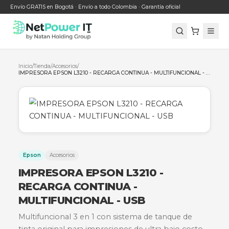
Envío GRATIS en Bogotá · Envío a todo Colombia · Garantía oficial
Inicio
/
Tienda
/
Accesorios
/
Epson
Accesorios
IMPRESORA EPSON L3210 -
RECARGA CONTINUA -