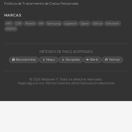
Licencias
Monitores
Accesorios
CONTACTO
Bogotá, Colombia · Servicio en toda Colombia e internacional
+57 350 460 9431
aosorio@netpowerit.co
Lun-Vie 8am-6pm | Sáb 9am-1pm
EMPRESA
Quiénes somos
Ferova (IA)
Contacto