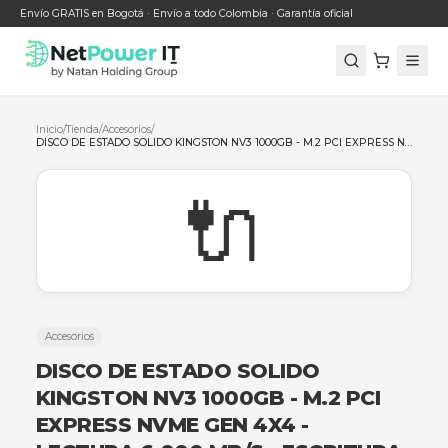
Envío GRATIS en Bogotá · Envío a todo Colombia · Garantía oficial
Inicio
/
Tienda
/
Accesorios
/
🔌
Accesorios
DISCO DE ESTADO SOLIDO