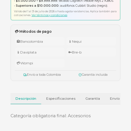
Garantía oficial del fabricante
Envío a todo Colombia
🇨🇴 Promo Tricolor — Obsequio por tu compra
•
$1.000.000 – $4.999.999:
apuntador Klip Xtreme KPS-006 o K
005.
•
$5.000.000 – $9.999.999:
teclado Logitech Pebble Keys 2 K380
•
Superiores a $10.000.000:
audífonos Cubbit Studio (negro).
Válido del 1 al 31 de julio de 2026 o hasta agotar existencias. Aplica también
cotizaciones.
Ver términos y condiciones
💳 Métodos de pago
🏦
Bancolombia
📱
Nequi
📱
Daviplata
🔑
Bre-b
💳
Wompi