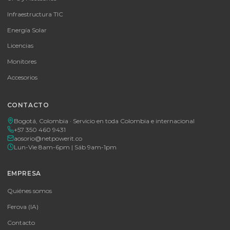
MICROSOFT OFFICE 365 BUSINESS STANDARD ESD
MICROSOFT OFFICE 365 BUSINESS STANDARD ESD
Consulte disponibilidad y precio
Cotizar por WhatsApp
🚚 Envío a toda Colombia
🛡️ Garantía incluida
Tu proveedor #1 de tecnología TIC en Colombia. Distribuidores
autorizados con garantía y soporte técnico.