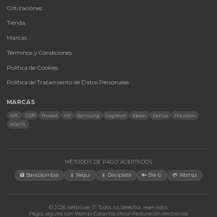
CATEGORÍAS
Baterías Para UPS
UPS y Accesorios
Infraestructura TIC
Energía Solar
Licencias
Monitores
Accesorios
CONTACTO
Bogotá, Colombia · Servicio en toda Colombia e internacional
+57 350 460 9431
aosorio@netpowerit.co
Lun-Vie 8am-6pm | Sáb 9am-1pm