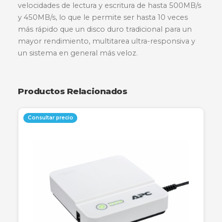
Descripción
Especificaciones
Garantía
El disco de estado sólido A400 de Kingston mej
dramáticamente la capacidad de respuesta de 
sistema existente con velocidades increíbles de
inicio, carga y transferencia en comparación co
discos duros mecánicos. Alimentado por un
controlador de última generación, alcanza
velocidades de lectura y escritura de hasta 500
y 450MB/s, lo que le permite ser hasta 10 veces
más rápido que un disco duro tradicional para u
mayor rendimiento, multitarea ultra-responsiva
un sistema en general más veloz.