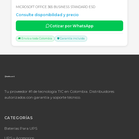
🚚 Envío a toda Colombia
🛡️ Garantía incluida
📦
Consultar precio
SKU:
LICENCIA MICROSOFT WINDOWS 11 PROFESIONAL
OEM - 64 BITS - DVD - FQC-10553
LICENCIA MICROSOFT WINDOWS 11 PROFESIONAL OEM - 64 BITS
DVD - FQC-10553
Consulte disponibilidad y precio
Cotizar por WhatsApp
🚚 Envío a toda Colombia
🛡️ Garantía incluida
📦
Consultar precio
SKU: