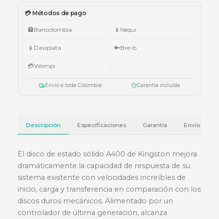
🇨🇴 Promo Tricolor — Obsequio por tu compra
•
$1.000.000 – $4.999.999:
apuntador Klip Xtreme KPS-006 o K
005.
•
$5.000.000 – $9.999.999:
teclado Logitech Pebble Keys 2 K380
•
Superiores a $10.000.000:
audífonos Cubbit Studio (negro).
Válido del 1 al 31 de julio de 2026 o hasta agotar existencias. Aplica también
cotizaciones.
Ver términos y condiciones
💳 Métodos de pago
🏦
Bancolombia
📱
Nequi
📱
Daviplata
🔑
Bre-b
💳
Wompi
Envío a toda Colombia
Garantía incluida