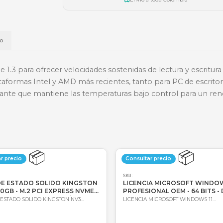
🏦
Bancolombia
📱
Daviplata
💳
Wompi
Envío a t
a
Envío
4 y NVMe 1.3 para ofrecer velocidades sostenidas de
on las plataformas Intel y AMD más recientes, tanto
l pero elegante que mantiene las temperaturas bajo 