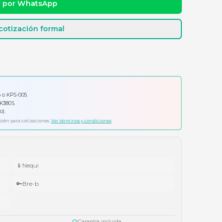
dad y precio
Cotizar por WhatsApp
Solicitar cotización formal
io por tu compra
ador Klip Xtreme KPS-006 o KPS-005.
ado Logitech Pebble Keys 2 K380S.
ífonos Cubbit Studio (negro).
ta agotar existencias. Aplica también para cotizaciones.
Ver términos y condiciones