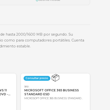
📱
Nequi
🔑
Bre-b
oda Colombia
Garantía incluida
 lectura y escritura de hasta 2000/1600 MB por segu
 para PC de escritorio como para computadores portá
control para un rendimiento estable.