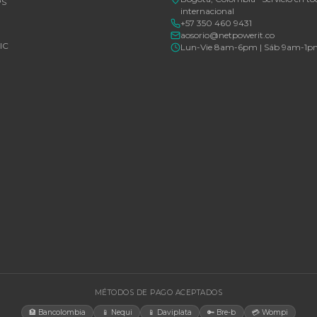
Consulte disponibilidad y precio
Consulte d
Cotizar por WhatsApp
🚚 Envío a toda Colombia
🛡️ Garantía incluida
🚚 Envío a t
EGORÍAS
CONTACT
Bogotá, C
rías Para UPS
internacio
+57 350 4
y Accesorios
aosorio@n
estructura TIC
Lun-Vie 
gía Solar