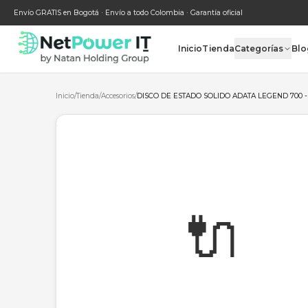
Envío GRATIS en Bogotá · Envío a todo Colombia · Garantía oficial
Inicio
Tienda
Categ
Inicio
/
Tienda
/
Accesorios
/
DISCO DE ESTADO SOLIDO ADATA LE
🔌