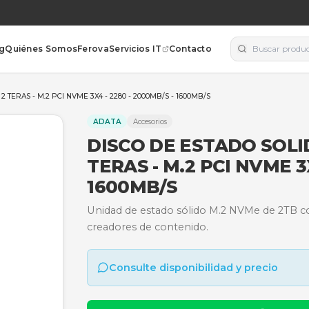
orías
Blog
Quiénes Somos
Ferova
Servicios IT
Contacto
GEND 700 - 2 TERAS - M.2 PCI NVME 3X4 - 2280 - 2000MB/S - 1600MB/S
ADATA
Accesorios
DISCO DE EST
TERAS - M.2 P
1600MB/S
Unidad de estado sólido 
creadores de contenido.