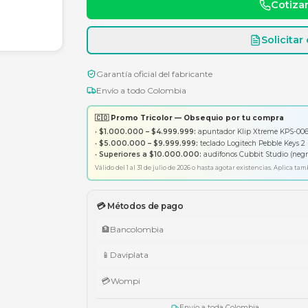
Consulte disponibili
Garantía oficial del fabricante
Envío a todo Colombia
🇨🇴 Promo Tricolor — Obsequ
•
$1.000.000 – $4.999.999:
apunt
•
$5.000.000 – $9.999.999:
tecl
•
Superiores a $10.000.000:
aud
Válido del 1 al 31 de julio de 2026 o has
💳 Métodos de pago