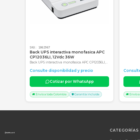
Productos Relacionados
Consultar precio
SKU:
1062967
Back UPS interactiva monofasica APC