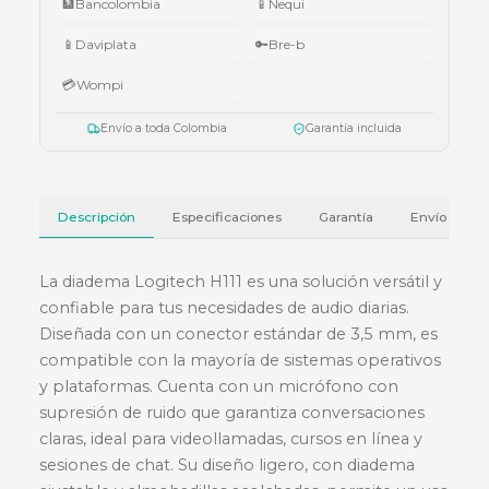
•
Superiores a $10.000.000:
audífonos Cubbit Studio (negro).
Válido del 1 al 31 de julio de 2026 o hasta agotar existencias. Aplica también
cotizaciones.
Ver términos y condiciones
💳 Métodos de pago
🏦
Bancolombia
📱
Nequi
📱
Daviplata
🔑
Bre-b
💳
Wompi
Envío a toda Colombia
Garantía incluida
Descripción
Especificaciones
Garantía