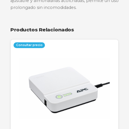
La diadema Logitech H111 es una solución versát
confiable para tus necesidades de audio diarias.
Diseñada con un conector estándar de 3,5 mm,
compatible con la mayoría de sistemas operat
y plataformas. Cuenta con un micrófono con
supresión de ruido que garantiza conversacion
claras, ideal para videollamadas, cursos en línea 
sesiones de chat. Su diseño ligero, con diadema
ajustable y almohadillas acolchadas, permite u
prolongado sin incomodidades.
Productos Relacionados
Consultar precio