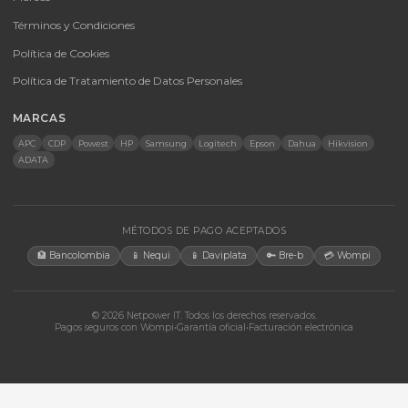
UPS y Accesorios
Infraestructura TIC
Energía Solar
Licencias
Monitores
Accesorios
CONTACTO
Bogotá, Colombia · Servicio en toda Colombia e internacional
+57 350 460 9431
aosorio@netpowerit.co
Lun-Vie 8am-6pm | Sáb 9am-1pm
EMPRESA
Quiénes somos