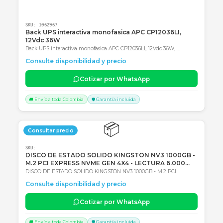
SKU:
1062967
Back UPS interactiva monofasica APC CP12036LI,
12Vdc 36W
Back UPS interactiva monofasica APC CP12036LI, 12Vdc 36W,
Entrada 120Vac, AVR, Tipo de batería: Li-Ion (Ión de litio) 2 años de