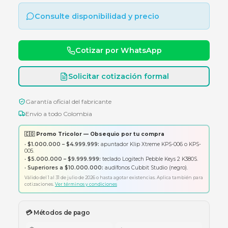
Diadema estéreo con micrófono con supresió
ruido y conector universal de 3,5 mm.
Consulte disponibilidad y precio
Cotizar por WhatsApp
Solicitar cotización formal
Garantía oficial del fabricante
Envío a todo Colombia
🇨🇴 Promo Tricolor — Obsequio por tu compra
•
$1.000.000 – $4.999.999:
apuntador Klip Xtreme KPS-006 o K
005.
•
$5.000.000 – $9.999.999:
teclado Logitech Pebble Keys 2 K380