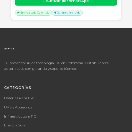
📦
Consultar precio
SKU:
LICENCIA MICROSOFT WINDOWS 11 PROFESIONAL
OEM - 64 BITS - DVD - FQC-10553
LICENCIA MICROSOFT WINDOWS 11 PROFESIONAL OEM - 64 BITS
DVD - FQC-10553
Consulte disponibilidad y precio
Cotizar por WhatsApp
🚚 Envío a toda Colombia
🛡️ Garantía incluida
📦
Consultar precio
SKU:
MICROSOFT OFFICE 365 BUSINESS STANDARD ESD
MICROSOFT OFFICE 365 BUSINESS STANDARD ESD
Consulte disponibilidad y precio