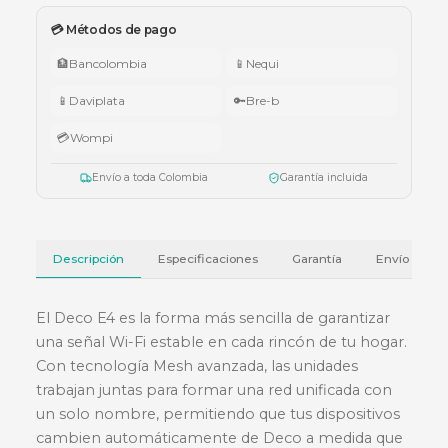
🇨🇴 Promo Tricolor — Obsequio por tu compra
•
$1.000.000 – $4.999.999:
apuntador Klip Xtreme KPS-006 o K
005.
•
$5.000.000 – $9.999.999:
teclado Logitech Pebble Keys 2 K380
•
Superiores a $10.000.000:
audífonos Cubbit Studio (negro).
Válido del 1 al 31 de julio de 2026 o hasta agotar existencias. Aplica también
cotizaciones.
Ver términos y condiciones
💳 Métodos de pago
🏦
Bancolombia
📱
Nequi
📱
Daviplata
🔑
Bre-b
💳
Wompi
Envío a toda Colombia
Garantía incluida