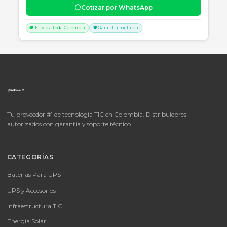
📦
Consultar precio
SKU:
LICENCIA MICROSOFT WINDOWS 11 PROFESIONAL
OEM - 64 BITS - DVD - FQC-10553
LICENCIA MICROSOFT WINDOWS 11 PROFESIONAL OEM - 64 BITS
DVD - FQC-10553
Consulte disponibilidad y precio
Cotizar por WhatsApp
🚚 Envío a toda Colombia
🛡️ Garantía incluida
📦
Consultar precio
SKU:
MICROSOFT OFFICE 365 BUSINESS STANDARD ESD
MICROSOFT OFFICE 365 BUSINESS STANDARD ESD