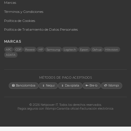
UPS y Accesorios
Infraestructura TIC
Energía Solar
Licencias
Monitores
Accesorios
CONTACTO
Bogotá, Colombia · Servicio en toda Colombia e internacional
+57 350 460 9431
aosorio@netpowerit.co
Lun-Vie 8am-6pm | Sáb 9am-1pm
EMPRESA