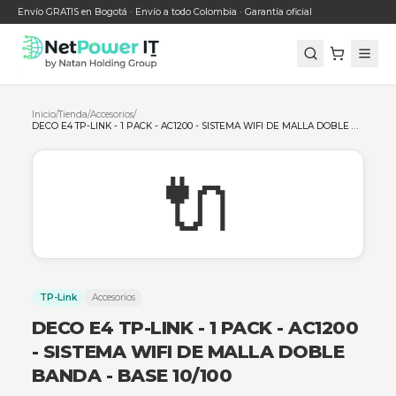
Envío GRATIS en Bogotá · Envío a todo Colombia · Garantía oficial
Inicio
/
Tienda
/
Accesorios
/
🔌
TP-Link
Accesorios
DECO E4 TP-LINK - 1 PACK - AC1