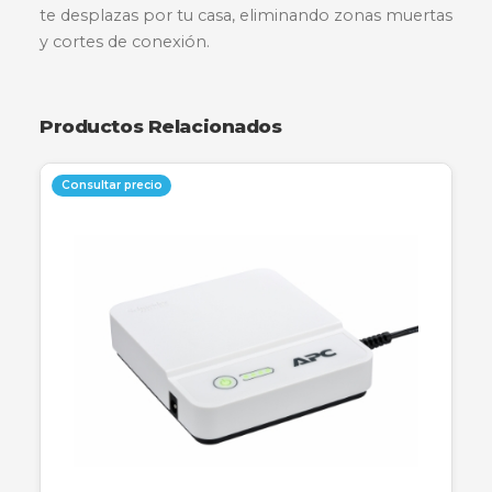
Descripción
Especificaciones
Garantía
El Deco E4 es la forma más sencilla de garantiz
una señal Wi-Fi estable en cada rincón de tu ho
Con tecnología Mesh avanzada, las unidades
trabajan juntas para formar una red unificada c
un solo nombre, permitiendo que tus dispositi
cambien automáticamente de Deco a medida 
te desplazas por tu casa, eliminando zonas mu
y cortes de conexión.
Productos Relacionados
Consultar precio