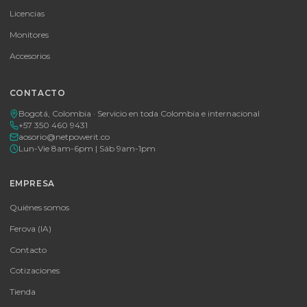
Consulte disponibilidad y precio
Cotizar por WhatsApp
🚚 Envío a toda Colombia
🛡️ Garantía incluida
Tu proveedor #1 de tecnología TIC en Colombia. Distribuidores
autorizados con garantía y soporte técnico.
CATEGORÍAS
Baterías Para UPS