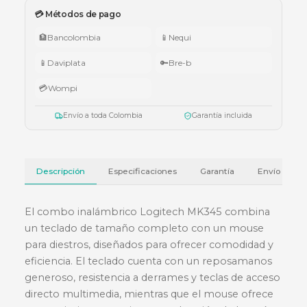
🇨🇴 Promo Tricolor — Obsequio por tu compra
•
$1.000.000 – $4.999.999:
apuntador Klip Xtreme KPS-006 o K
005.
•
$5.000.000 – $9.999.999:
teclado Logitech Pebble Keys 2 K380
•
Superiores a $10.000.000:
audífonos Cubbit Studio (negro).
Válido del 1 al 31 de julio de 2026 o hasta agotar existencias. Aplica también
cotizaciones.
Ver términos y condiciones
💳 Métodos de pago
🏦
Bancolombia
📱
Nequi
📱
Daviplata
🔑
Bre-b
💳
Wompi
Envío a toda Colombia
Garantía incluida