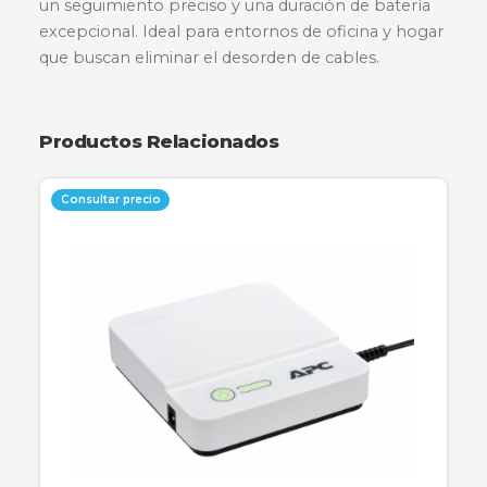
Descripción
Especificaciones
Garantía
El combo inalámbrico Logitech MK345 combi
un teclado de tamaño completo con un mous
para diestros, diseñados para ofrecer comodida
eficiencia. El teclado cuenta con un reposama
generoso, resistencia a derrames y teclas de ac
directo multimedia, mientras que el mouse ofr
un seguimiento preciso y una duración de bate
excepcional. Ideal para entornos de oficina y h
que buscan eliminar el desorden de cables.
Productos Relacionados