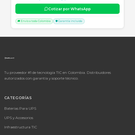
📦
Consultar precio
SKU:
LICENCIA MICROSOFT WINDOWS 11 PROFESIONAL
OEM - 64 BITS - DVD - FQC-10553
LICENCIA MICROSOFT WINDOWS 11 PROFESIONAL OEM - 64 BITS
DVD - FQC-10553
Consulte disponibilidad y precio
Cotizar por WhatsApp
🚚 Envío a toda Colombia
🛡️ Garantía incluida
📦
Consultar precio
SKU:
MICROSOFT OFFICE 365 BUSINESS STANDARD ESD
MICROSOFT OFFICE 365 BUSINESS STANDARD ESD