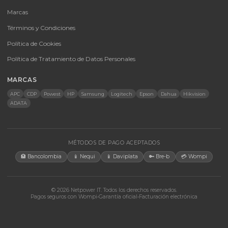
Baterías Para UPS
UPS y Accesorios
Infraestructura TIC
Energía Solar
Licencias
Monitores
Accesorios
CONTACTO
Bogotá, Colombia · Servicio en toda Colombia e internacional
+57 350 460 9431
aosorio@netpowerit.co
Lun-Vie 8am-6pm | Sáb 9am-1pm
EMPRESA