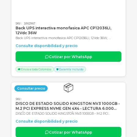
Consultar precio
SKU:
1062967
Back UPS interactiva monofasica APC CP12036LI,
12Vdc 36W