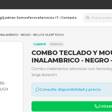
orías
Blog
Quiénes Somos
Ferova
Servicios IT
Contacto
H MK295 - INALAMBRICO - NEGRO - INCLUYE SILENT TOUCH
Logitech
Accesorios
COMBO TECLA
INALAMBRICO 
Combo inalámbrico silenc
larga duración.
Consulte disponibili