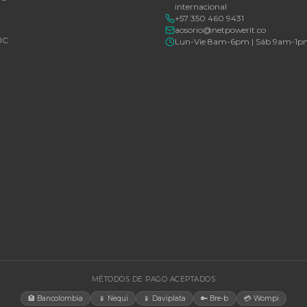
Consulte disponibilidad y precio
Consulte d
Cotizar por WhatsApp
🚚 Envío a toda Colombia
🛡️ Garantía incluida
🚚 Envío a t
EGORÍAS
CONTACT
Bogotá, C
rías Para UPS
internacio
+57 350 4
y Accesorios
aosorio@n
estructura TIC
Lun-Vie 
gía Solar