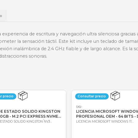
📱
Daviplata
💳
Wompi
Envío a t
a
Envío
ce una experiencia de escritura y navegación ultra s
n comprometer la sensación táctil. Este kit incluye
una conexión inalámbrica de 2.4 GHz fiable y de larg
ión sin distracciones sonoras.