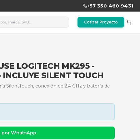
DO Y MOUSE LOGITECH MK2
- NEGRO - INCLUYE SILENT
ioso con tecnología SilentTouch, conexión de 2.4 GH
dad y precio