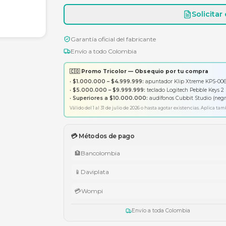
Garantía oficial del fabricante
Envío a todo Colombia
🇨🇴 Promo Tricolor — Obsequ
•
$1.000.000 – $4.999.999:
apunt
•
$5.000.000 – $9.999.999:
tecl
•
Superiores a $10.000.000:
aud
Válido del 1 al 31 de julio de 2026 o has
💳 Métodos de pago
🏦
Bancolombia