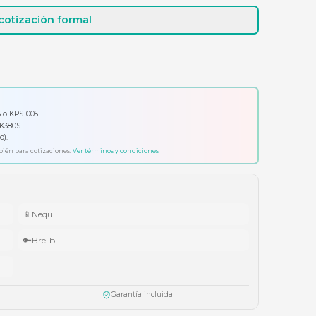
Cotizar por WhatsApp
Solicitar cotización formal
io por tu compra
ador Klip Xtreme KPS-006 o KPS-005.
ado Logitech Pebble Keys 2 K380S.
ífonos Cubbit Studio (negro).
ta agotar existencias. Aplica también para cotizaciones.
Ver términos y condiciones
📱
Nequi