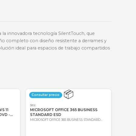
🔑
Bre-b
oda Colombia
Garantía incluida
ilenciosa gracias a la innovadora tecnología SilentT
 un teclado de tamaño completo con diseño resistent
o alcance. Es la solución ideal para espacios de tra