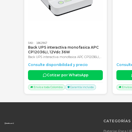
Productos Relacionados
Consultar precio
SKU:
1062967
Back UPS interactiva monofasica APC
CP12036LI, 12Vdc 36W