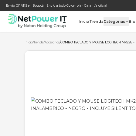
Envío GRATIS en Bogotá · Envío a todo Colombia · Garantía oficial
Inicio
Tienda
Categ
Inicio
/
Tienda
/
Accesorios
/
COMBO TECLADO Y MOUSE LOGITEC