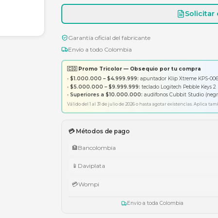
Garantía oficial del fabricante
Envío a todo Colombia
🇨🇴 Promo Tricolor — Obsequ
•
$1.000.000 – $4.999.999:
apunt
•
$5.000.000 – $9.999.999:
tecl
•
Superiores a $10.000.000:
aud
Válido del 1 al 31 de julio de 2026 o has
💳 Métodos de pago
🏦
Bancolombia