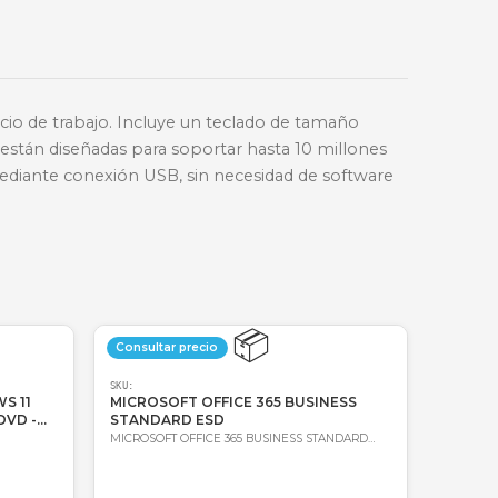
🔑
Bre-b
oda Colombia
Garantía incluida
odidad en su espacio de trabajo. Incluye un teclad
 son silenciosas y están diseñadas para soportar has
ología Plug-and-Play mediante conexión USB, sin necesi