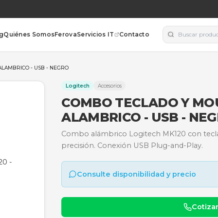
orías
Blog
Quiénes Somos
Ferova
Servicios IT
Contacto
CH MK120 - ALAMBRICO - USB - NEGRO
Logitech
Accesorios
COMBO TECLA
ALAMBRICO - 
Combo alámbrico Logitech
precisión. Conexión USB 
Consulte disponibili