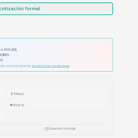
Cotizar por WhatsApp
Solicitar cotización formal
io por tu compra
ador Klip Xtreme KPS-006 o KPS-005.
ado Logitech Pebble Keys 2 K380S.
ífonos Cubbit Studio (negro).
ta agotar existencias. Aplica también para cotizaciones.
Ver términos y condiciones
📱
Nequi