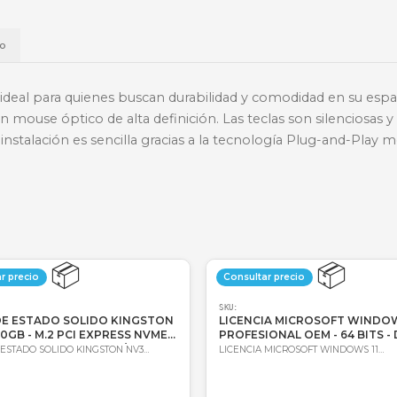
📱
Daviplata
💳
Wompi
Envío a t
a
Envío
olución ideal para quienes buscan durabilidad y com
mes y un mouse óptico de alta definición. Las teclas
da útil. Su instalación es sencilla gracias a la tecn