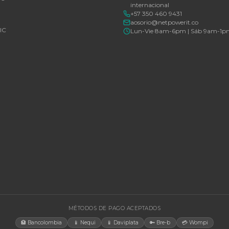
Consulte disponibilidad y precio
Consulte d
Cotizar por WhatsApp
🚚 Envío a toda Colombia
🛡️ Garantía incluida
🚚 Envío a t
EGORÍAS
CONTACT
Bogotá, C
rías Para UPS
internacio
+57 350 4
y Accesorios
aosorio@n
estructura TIC
Lun-Vie 
gía Solar