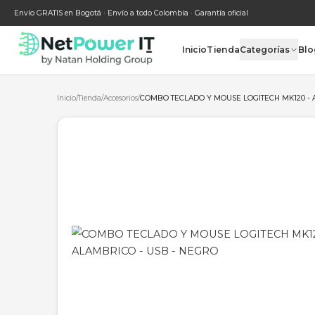
Envío GRATIS en Bogotá · Envío a todo Colombia · Garantía oficial
Inicio
Tienda
Categ
Inicio
/
Tienda
/
Accesorios
/
COMBO TECLADO Y MOUSE LOGITE