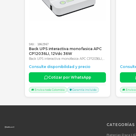
Productos Relacionados
Consultar precio
SKU:
1062967
Back UPS interactiva monofasica APC
CP12036LI, 12Vdc 36W