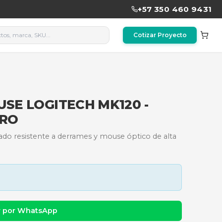
DO Y MOUSE LOGITECH MK1
USB - NEGRO
 MK120 con teclado resistente a derrames y mouse
Plug-and-Play.
dad y precio