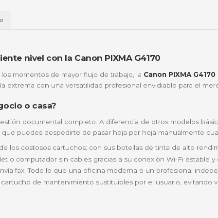
📱
Daviplata
💳
Wompi
Envío a t
a
Envío
na al siguiente nivel con la Canon PIXMA G41
 tirado en los momentos de mayor flujo de trabajo, la
Ca
na economía extrema con una versatilidad profesional en
ra tu negocio o casa?