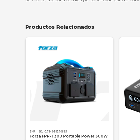
Usa el ADF para escanear pólizas completas 
Puntos de servicios y papelerías
Gracias a su función de ampliación y reducc
con alta rentabilidad.
Lo que dicen nuestros clientes
"Compré la G4170 para mi oficina de co
tinta parece eterna. Es una máquina gu
—
Andrés Montoya
, Contador Indepen
¿Por qué comprar en NetPower IT
En
NetPower IT
, no solo te vendemos una 
de marca, asesoría técnica personalizada para