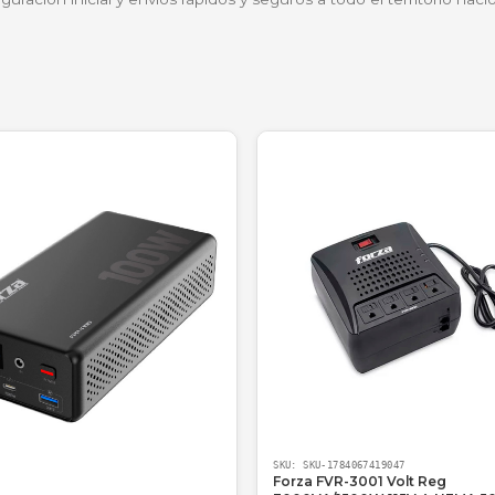
de 20 páginas en minutos directamente a la nube o a tu 
ión y su bajo costo operativo, es la herramienta ideal p
ntabilidad en Medellín y el cambio fue inmediato. E
errera para el trabajo diario."
diente, Medellín.
?
caja; te entregamos una solución tecnológica respaldada
 tu configuración inicial y envíos rápidos y seguros a to