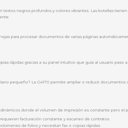
entro de gestión documental completo. A diferencia de 
que significa que puedes despedirte de pasar hoja por 
:
Olvídate de los costosos cartuchos; con sus botellas de
lular, tablet o computador sin cables gracias a su cone
canea y envía fax. Todo lo que una oficina moderna o un
zales y cartucho de mantenimiento sustituibles por el us
das
 Canon
ítidas con textos negros profundos y colores vibrantes.
orrespondiente.
umentos)
ar hasta 35 hojas para procesar documentos de varias pá