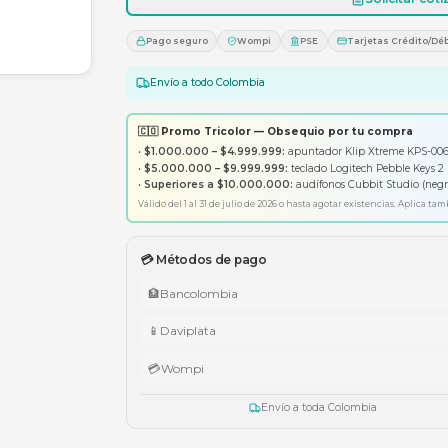
1
Pago seguro
Wompi
PS
Envío a todo Colombia
🇨🇴 Promo Tricolor — Obsequ
•
$1.000.000 – $4.999.999:
apunt
•
$5.000.000 – $9.999.999:
tecl
•
Superiores a $10.000.000:
aud
Válido del 1 al 31 de julio de 2026 o has
💳 Métodos de pago
🏦
Bancolombia