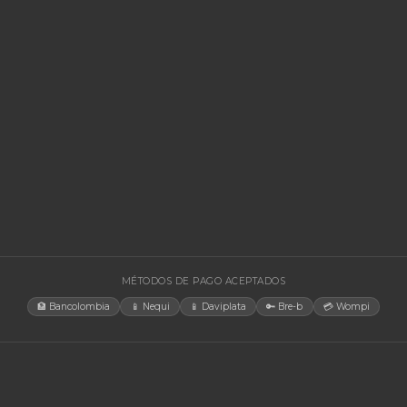
Forza FVR
3000VA/1
Regulador de
SKU:
SKU-1784068047150
3000VA/1500W
Forza FPP-T100 Portable Power 100W
equipos de a
Estación de energía portátil de 100W ideal para
laptops y dispositivos móviles en movimiento.
$ 495.635
$ 147.2
En stock
En stock
Agregar al carrito
🚚 Envío a toda Colombia
🛡️ Garantía incluida
🚚 Envío a t
EGORÍAS
CONTACT
Bogotá, C
rías Para UPS