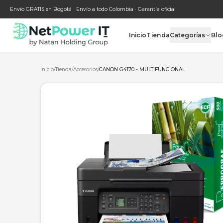
Envío GRATIS en Bogotá · Envío a todo Colombia · Garantía oficial
Inicio
Tienda
Categ
Inicio
/
Tienda
/
Accesorios
/
CANON G4170 - MULTIFUNCIONAL