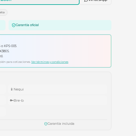
Agregar al carrito
Solicitar cotización
E
Tarjetas Crédito/Débito
Garantía oficial
io por tu compra
ador Klip Xtreme KPS-006 o KPS-005.
ado Logitech Pebble Keys 2 K380S.
ífonos Cubbit Studio (negro).
ta agotar existencias. Aplica también para cotizaciones.
Ver términos y condiciones
📱
Nequi