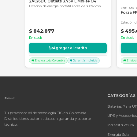
Productos Relacionados
SKU:
SKU-1784068170665