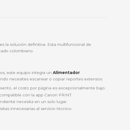
🔑
Bre-b
oda Colombia
Garantía incluida
70
non PIXMA G4170
es la solución definitiva. Esta multif
vidiable para el mercado colombiano.