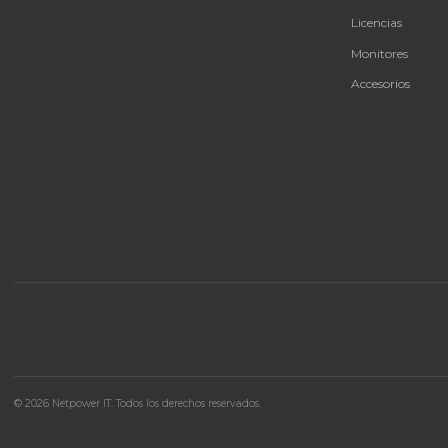
Forza FPP-T300 Portable Power 300W
2AC/6DC Outlets 3.75V LiMnFePO4
Estación de energía portátil Forza de 300W con
batería LiFePO4 de alta seguridad y múltiples
salidas AC/DC.
$ 842.877
En stock
Agregar al carrito
🚚 Envío a toda Colombia
🛡️ Garantía incluida
CAT
Bate