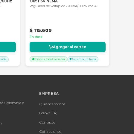
4067419047
SKU:
SKU-1784064104171