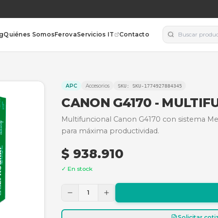
orías
Blog
Quiénes Somos
Ferova
Servicios IT
Contacto
APC
Accesorios
SKU:
SKU-17
CANON G4170
Multifuncional Canon G41
para máxima productivida
$ 938.910
✓ En stock