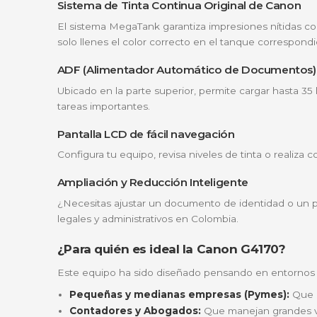
La G4170 no es solo una impresora; es un c
Automático de Documentos (ADF)
, lo 
Economía que se siente en el bolsillo
Conectividad total:
Imprime desde tu ce
Funcionalidad 4 en 1:
Imprime, copia, es
Mantenimiento sencillo:
Cuenta con cabe
Características técnicas destaca
Sistema de Tinta Continua Original de
El sistema MegaTank garantiza impresiones n
solo llenes el color correcto en el tanque c
ADF (Alimentador Automático de Doc
Ubicado en la parte superior, permite carg
tareas importantes.