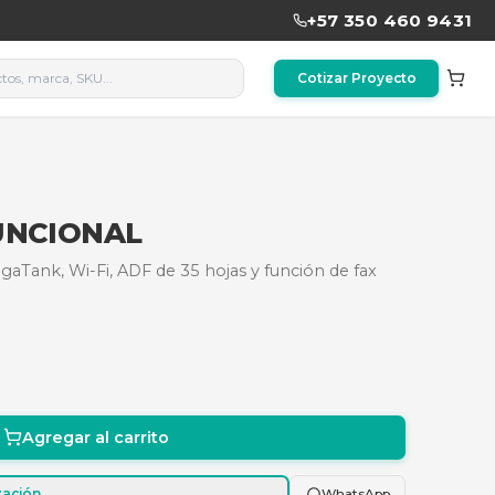
74927884345
 - MULTIFUNCIONAL
70 con sistema MegaTank, Wi-Fi, ADF de 35 hojas y f
d.