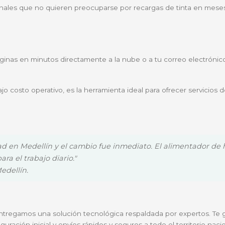
o realiza copias rápidas gracias a su panel intuitivo que 
dad o un plano pequeño? La G4170 permite ampliar o re
70?
entornos dinámicos donde el volumen de impresión es c
es):
Que requieren facturación constante y escaneo de 
randes volúmenes de folios y necesitan fax o copias rá
a profesionales que no quieren preocuparse por recarga