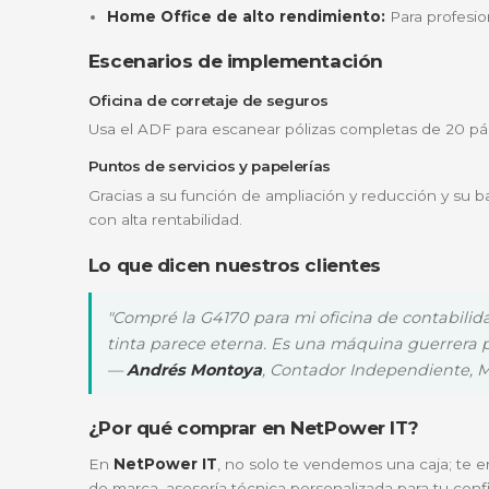
Pantalla LCD de fácil navegación
Configura tu equipo, revisa niveles de tinta 
Ampliación y Reducción Inteligente
¿Necesitas ajustar un documento de identi
legales y administrativos en Colombia.
¿Para quién es ideal la Canon G41
Este equipo ha sido diseñado pensando en 
Pequeñas y medianas empresas (Pym
Contadores y Abogados:
Que manejan g
Home Office de alto rendimiento:
Par
Escenarios de implementación
Oficina de corretaje de seguros