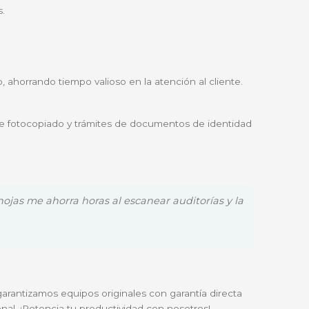
guía al usuario paso a paso, eliminando las complicacione
ducir documentos desde el 25% hasta el 400%, ideal par
onstante pero el presupuesto debe cuidarse. Es perfec
contratos.
pidas.
s de tinta en meses.