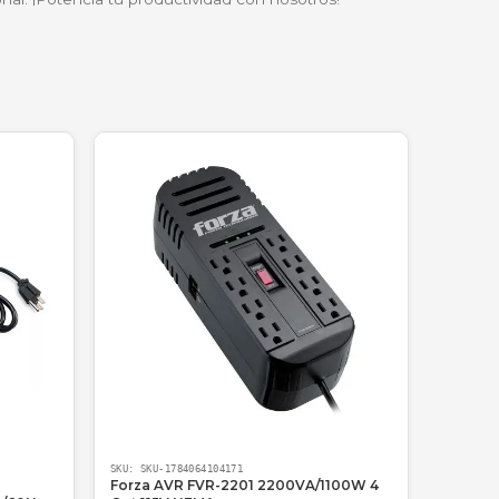
correo electrónico, ahorrando tiempo valioso en la aten
ara ofrecer servicios de fotocopiado y trámites de docum
l alimentador de hojas me ahorra horas al escanear 
 por expertos. Te garantizamos equipos originales con 
do el territorio nacional. ¡Potencia tu productividad con 