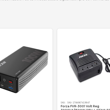
euniones diarias. Su campo visual de 70° es perfecto para
tuales y necesitan que sus alumnos vean claramente sus 
ue combina perfecto con mi setup minimalista. La
tapa de privacidad me da mucha seguridad cuando te
adora Gráfica Freelance
?
re; entregamos soluciones de productividad probadas. C
rte en la modernización de tu infraestructura digital. 