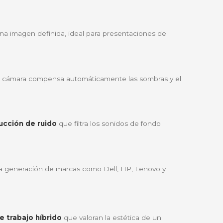
te en espacios de trabajo modernos, ofreciendo una est
et.
ea.
ovimiento fluido y una imagen definida, ideal para pres
as a
RightLight 2
, la cámara compensa automáticamente