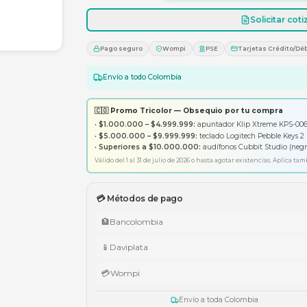
1
Pago seguro
Wompi
PS
Envío a todo Colombia
🇨🇴 Promo Tricolor — Obsequ
•
$1.000.000 – $4.999.999:
apunt
•
$5.000.000 – $9.999.999:
tecl
•
Superiores a $10.000.000:
aud
Válido del 1 al 31 de julio de 2026 o has
💳 Métodos de pago