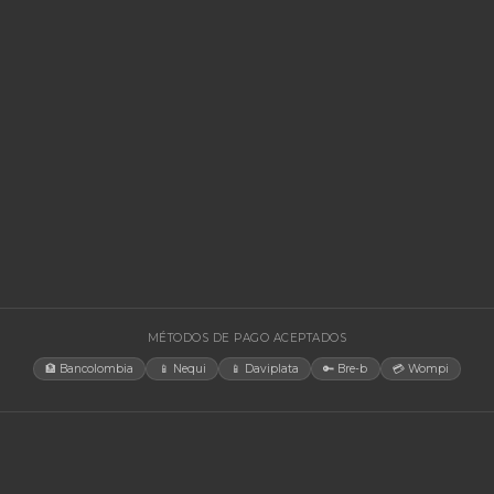
Forza FVR
3000VA/1
Regulador de
SKU:
SKU-1784068047150
3000VA/1500W
Forza FPP-T100 Portable Power 100W
equipos de a
Estación de energía portátil de 100W ideal para
laptops y dispositivos móviles en movimiento.
$ 495.635
$ 147.2
En stock
En stock
Agregar al carrito
🚚 Envío a toda Colombia
🛡️ Garantía incluida
🚚 Envío a t
EGORÍAS
CONTACT
Bogotá, C
rías Para UPS
internacio