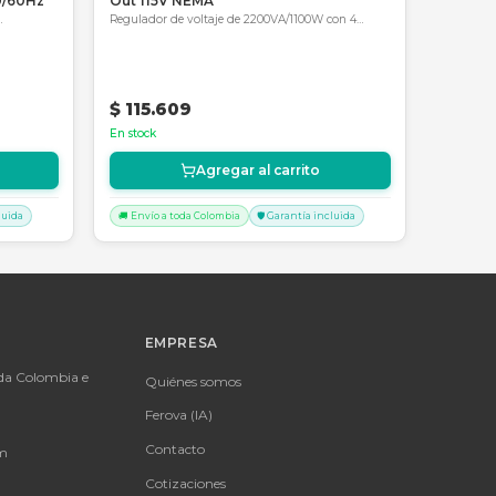
4067419047
SKU:
SKU-1784064104171