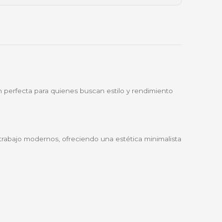
📱
Nequi
🔑
Bre-b
oda Colombia
Garantía incluida
 300
blanco es la solución perfecta para quienes buscan estil