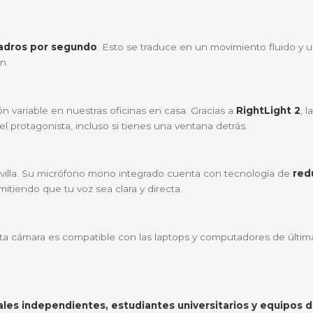
00?
 Brio 300 ha sido diseñada para integrarse perfectamen
itas para destacar en Microsoft Teams, Zoom o Google Me
que garantiza nitidez en cada frame.
vas; su tapa física integrada te da tranquilidad instantán
áticamente si tu habitación es un poco oscura.
al menos un 48% de plástico reciclado posconsumo.
das
p a 30 cuadros por segundo
. Esto se traduce en un m
es importan.
iluminación variable en nuestras oficinas en casa. Graci