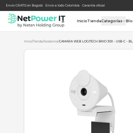
Envío GRATIS en Bogotá · Envío a todo Colombia · Garantía oficial
Inicio
Tienda
Categ
Inicio
/
Tienda
/
Accesorios
/
CAMARA WEB LOGITECH BRIO 300 