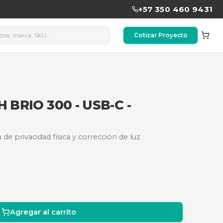
U-1774057270665
OGITECH BRIO 300 - USB-C
con USB-C, tapa de privacidad física y corrección d
e diseño blanco.