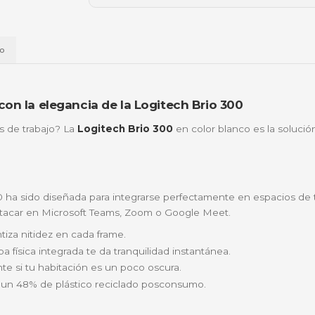
🏦
Bancolombia
📱
Daviplata
💳
Wompi
Envío a t
a
Envío
te nivel con la elegancia de la Logitech Brio
 reuniones de trabajo? La
Logitech Brio 300
en color 
.