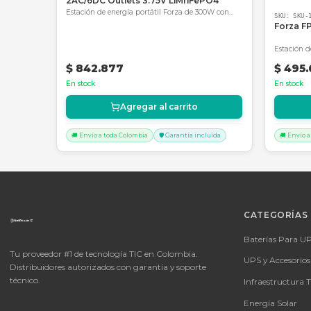
Productos Relacionados
SKU:
SKU-1784068170665