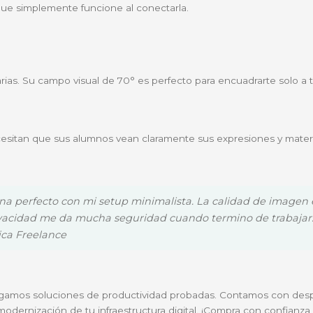
pre sea el protagonista, incluso si tienes una ventana d
án de maravilla. Su micrófono mono integrado cuenta co
tu PC, permitiendo que tu voz sea clara y directa.
ión
d-play
, esta cámara es compatible con las laptops y c
plicados.
rofesionales independientes, estudiantes universit
confiable que simplemente funcione al conectarla.