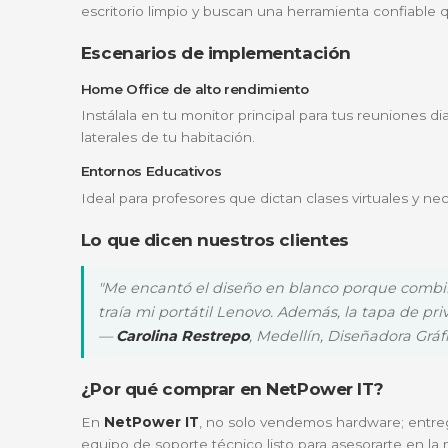
exceso de luz, asegurando que tu rostro siem
Micrófono con Reducción de Ruido
No solo te verás bien, también te escuchar
molestos, como el tráfico o el ventilador de 
Conectividad USB-C de Nueva Generac
Equipada con un conector
USB-C Plug-an
Apple, sin necesidad de instalar drivers com
¿Para quién es ideal?
Este equipo es la elección predilecta para
p
escritorio limpio y buscan una herramienta 
Escenarios de implementación
Home Office de alto rendimiento