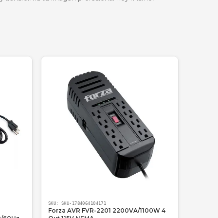
 encuadrarte solo a ti, evitando mostrar desorden acciden
expresiones y materiales de apoyo impresos sin distorsi
 calidad de imagen en 1080p es mucho mejor que la
rmino de trabajar."
ontamos con despacho rápido a nivel nacional, garantía
¡Compra con confianza y transforma tu imagen profesional