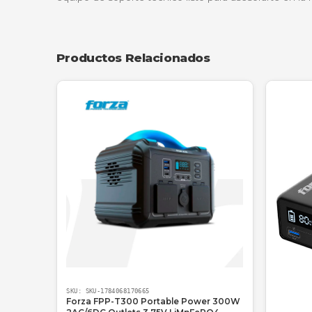
Instálala en tu monitor principal para tus r
laterales de tu habitación.
Entornos Educativos
Ideal para profesores que dictan clases vir
Lo que dicen nuestros clientes
"Me encantó el diseño en blanco porq
traía mi portátil Lenovo. Además, la 
—
Carolina Restrepo
, Medellín, Diseñ
¿Por qué comprar en NetPower IT
En
NetPower IT
, no solo vendemos hardwa
equipo de soporte técnico listo para asesora