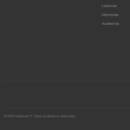
Forza FPP-T300 Portable Power 300W
2AC/6DC Outlets 3.75V LiMnFePO4
Estación de energía portátil Forza de 300W con
batería LiFePO4 de alta seguridad y múltiples
salidas AC/DC.
$ 842.877
En stock
Agregar al carrito
🚚 Envío a toda Colombia
🛡️ Garantía incluida
CAT
Bate