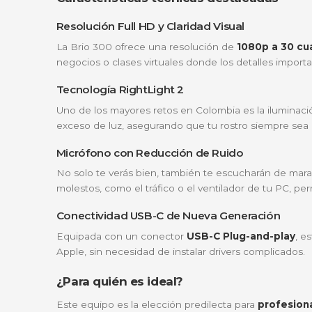
¿Por qué elegir la Logitech Brio 3
Esta no es una cámara web convencional. La
sin sacrificar la calidad técnica que neces
Imagen impecable:
Resolución Full HD 
Privacidad total:
Olvida las cintas adhesi
Iluminación inteligente:
Se ajusta autom
Compromiso ecológico:
Fabricada con 
Características técnicas destaca
Resolución Full HD y Claridad Visual
La Brio 300 ofrece una resolución de
1080
negocios o clases virtuales donde los detall
Tecnología RightLight 2
Uno de los mayores retos en Colombia es la 