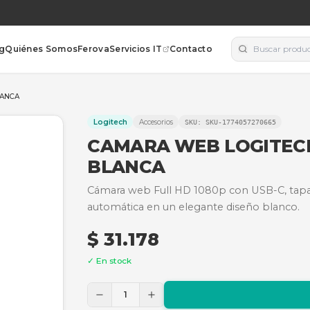
orías
Blog
Quiénes Somos
Ferova
Servicios IT
Contacto
- USB-C - BLANCA
Logitech
Accesorios
SKU:
SK
CAMARA WEB L
BLANCA
Cámara web Full HD 1080p 
automática en un elegant
$ 31.178
✓ En stock