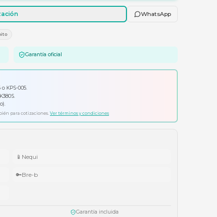
Agregar al carrito
Solicitar cotización
E
Tarjetas Crédito/Débito
Garantía oficial
io por tu compra
ador Klip Xtreme KPS-006 o KPS-005.
ado Logitech Pebble Keys 2 K380S.
ífonos Cubbit Studio (negro).
ta agotar existencias. Aplica también para cotizaciones.
Ver términos y condiciones