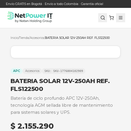
Envío GRATIS en Bogotá · Envío a todo Colombia · Garantía oficial
Inicio
/
Tienda
/
Accesorios
/
BATERIA SOLAR 12V-250AH REF. FLS122500
APC
Accesorios
SKU:
SKU-1776804102909
BATERIA SOLAR 12V-250AH REF.
FLS122500
Batería de ciclo profundo APC 12V-250Ah,
tecnología AGM sellada libre de mantenimient