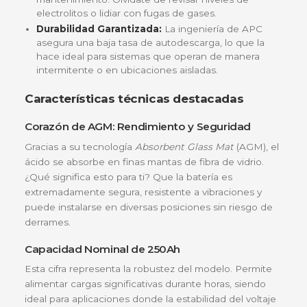
un sistema de energía eficiente. Aquí te contamos
mayores ventajas:
Máxima Capacidad de Almacenamiento:
Co
250Ah, tienes una reserva de energía superior 
cubrir largas jornadas sin radiación solar o corte
energía prolongados.
Tecnología de Ciclo Profundo:
A diferencia d
baterías de arranque, esta referencia FLS12250
está diseñada para descargarse y cargarse
repetidamente sin perder vida útil prematurame
Cero Complicaciones:
Al ser una batería
VRLA/AGM sellada
, es totalmente libre de
mantenimiento. Olvídate de revisar niveles de
electrolitos o lidiar con fugas de gases.
Durabilidad Garantizada:
La ingeniería de AP
asegura una baja tasa de autodescarga, lo que l
hace ideal para sistemas que operan de manera
intermitente o en ubicaciones aisladas.