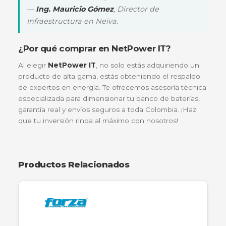
fluctuaciones de carga típicas de la generación po
viento.
Escenarios de implementación
Respaldo en Fincas y Zonas Rurales
En lugares donde la red eléctrica es inestable o
inexistente, un par de estas baterías conectadas a
paneles solares pueden dar vida a refrigeración,
iluminación y conectividad todo el día.
Sistemas de Seguridad Crítica
Asegura que tus cámaras de vigilancia, alarmas y
centros de monitoreo sigan operativos incluso dur
apagones prolongados o sabotajes eléctricos.
"Instalamos un banco de seis baterías APC
FLS122500 en una estación repetidora en el