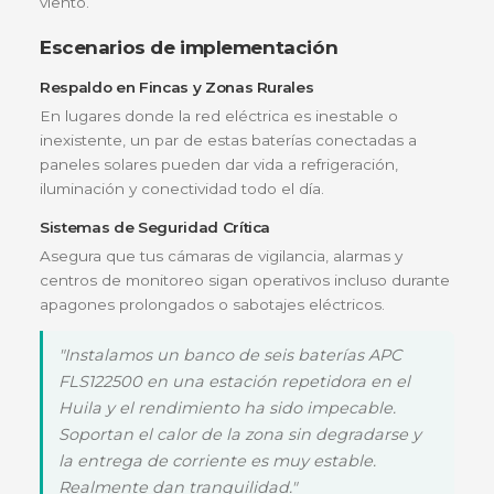
Voltaje de 12V Estabilizado
Diseñada para integrarse fácilmente en bancos de
baterías de 12V, 24V o 48V (conectando unidades 
serie o paralelo), facilitando escalabilidad en proye
de cualquier tamaño.
¿Para quién es ideal esta batería?
Hogares y Negocios con Energía Solar:
Perfec
para sistemas Off-Grid o híbridos que requieren
autonomía nocturna.
Empresas de Telecomunicaciones:
Ideal para
mantener activas estaciones base, repetidoras y
equipos de transmisión en zonas rurales de Colom
Centros de Datos y Servidores:
Excelente com
respaldo para UPS de gran escala que protegen
información valiosa.
Sistemas Eólicos:
Capaz de gestionar las