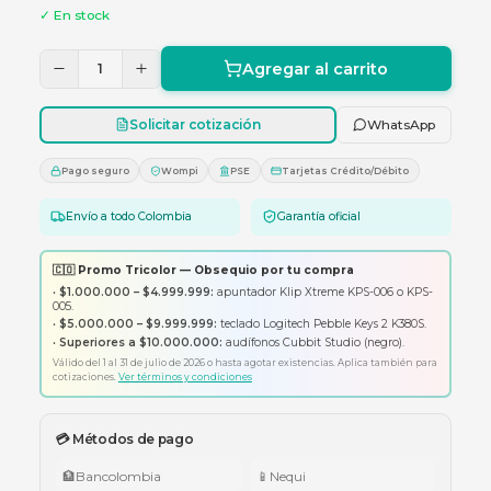
para sistemas solares y UPS.
$ 2.155.290
✓ En stock
Agregar al carrito
1
Solicitar cotización
Whats
Pago seguro
Wompi
PSE
Tarjetas Crédito/Débito
Envío a todo Colombia
Garantía oficial
🇨🇴 Promo Tricolor — Obsequio por tu compra
•
$1.000.000 – $4.999.999:
apuntador Klip Xtreme KPS-006 o K
005.
•
$5.000.000 – $9.999.999:
teclado Logitech Pebble Keys 2 K380
•
Superiores a $10.000.000:
audífonos Cubbit Studio (negro).