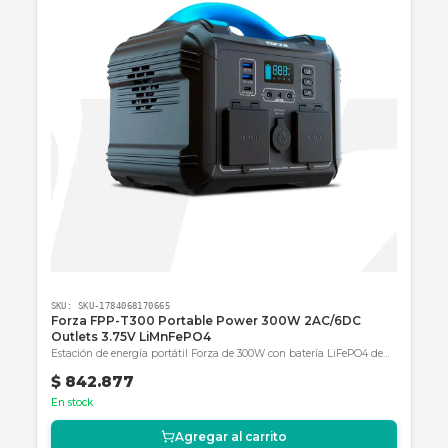
Huila y el rendimiento ha sido impecable.
Soportan el calor de la zona sin degradarse 
la entrega de corriente es muy estable.
Realmente dan tranquilidad."
—
Ing. Mauricio Gómez
, Director de
Infraestructura en Neiva.
¿Por qué comprar en NetPower IT?
Al elegir
NetPower IT
, no solo estás adquiriendo
producto de alta gama, estás obteniendo el respa
de expertos en energía. Te ofrecemos asesoría té
especializada para dimensionar tu banco de baterí
garantía real y envíos seguros a toda Colombia. ¡H
que tu inversión rinda al máximo con nosotros!