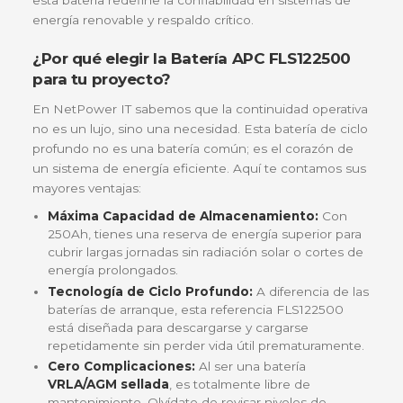
Lleva tu autonomía energética al sigui
nivel con la Batería Solar APC 250Ah
Si estás buscando una solución robusta para
almacenar energía y garantizar que tus sistemas 
se detengan, la
Batería Solar APC 12V-250Ah (R
FLS122500)
es la inversión inteligente que tu
infraestructura necesita. Diseñada para soportar la
condiciones más exigentes del territorio colombia
esta batería redefine la confiabilidad en sistemas 
energía renovable y respaldo crítico.
¿Por qué elegir la Batería APC FLS1225
para tu proyecto?
En NetPower IT sabemos que la continuidad opera
no es un lujo, sino una necesidad. Esta batería de 
profundo no es una batería común; es el corazón 