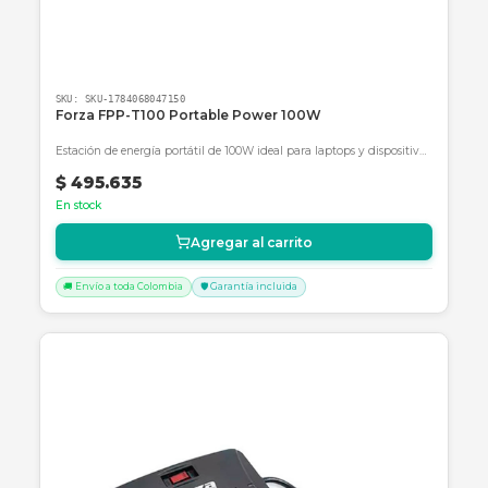
SKU:
SKU-1784068170665
Forza FPP-T300 Portable Power 300W 2AC/6DC
Outlets 3.75V LiMnFePO4
Estación de energía portátil Forza de 300W con batería LiFePO4 d
alta seguridad y múltiples salidas AC/DC.
$ 842.877
En stock
Agregar al carrito
🚚 Envío a toda Colombia
🛡️ Garantía incluida