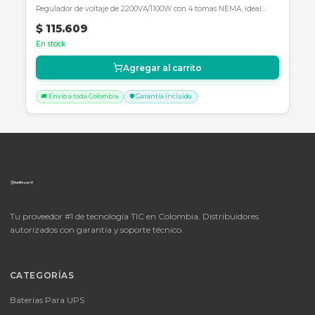
SKU:
SKU-1784067419047
Forza FVR-3001 Volt Reg 3000VA/1500W 115V 4-NE
50/60Hz
Regulador de voltaje Forza FVR-3001 de 3000VA/1500W con 4 tom
NEMA, ideal para equipos de alta demanda.
$ 147.203
En stock
Agregar al carrito