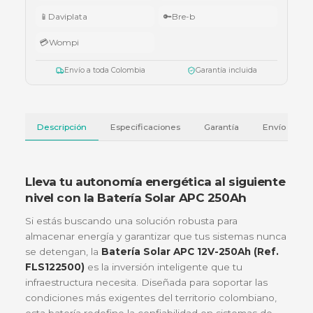
Válido del 1 al 31 de julio de 2026 o hasta agotar existencias. Aplica también
cotizaciones.
Ver términos y condiciones
💳 Métodos de pago
🏦
Bancolombia
📱
Nequi
📱
Daviplata
🔑
Bre-b
💳
Wompi
Envío a toda Colombia
Garantía incluida
Descripción
Especificaciones
Garantía