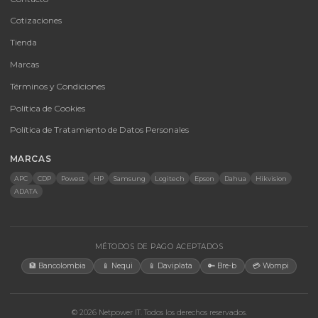
SKU:
SKU-1784064104171
Forza AVR FVR-2201 2200VA/1100W 4 Out 115V NE
Regulador de voltaje de 2200VA/1100W con 4 tomas NEMA, ideal
para equipos de alto consumo y entornos con energía inestable.
$ 115.609
En stock
Agregar al carrito
🚚 Envío a toda Colombia
🛡️ Garantía incluida