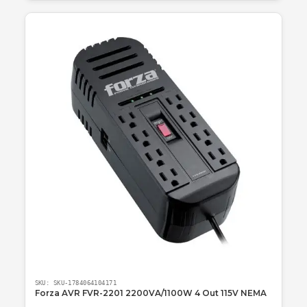
SKU:
SKU-1784068047150
Forza FPP-T100 Portable Power 100W
Estación de energía portátil de 100W ideal para laptops y dispositi
móviles en movimiento.
$ 495.635
En stock
Agregar al carrito
🚚 Envío a toda Colombia
🛡️ Garantía incluida