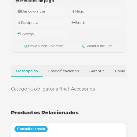
•
$1.000.000 – $4.999.999:
apuntador Klip Xtreme KPS-006 o K
005.
•
$5.000.000 – $9.999.999:
teclado Logitech Pebble Keys 2 K380
•
Superiores a $10.000.000:
audífonos Cubbit Studio (negro).
Válido del 1 al 31 de julio de 2026 o hasta agotar existencias. Aplica también
cotizaciones.
Ver términos y condiciones
💳 Métodos de pago
🏦
Bancolombia
📱
Nequi
📱
Daviplata
🔑
Bre-b
💳
Wompi
Envío a toda Colombia
Garantía incluida
Descripción
Especificaciones
Garantía