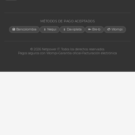
CONTACTO
Bogotá, Colombia · Servicio en toda Colombia e internacional
+57 350 460 9431
aosorio@netpowerit.co
Lun-Vie 8am-6pm | Sáb 9am-1pm
EMPRESA
Quiénes somos
Ferova (IA)
Contacto
Cotizaciones
Tienda
Marcas