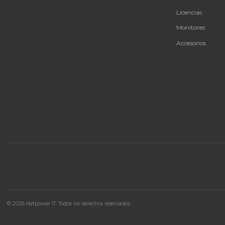
🚚 Envío a toda Colombia
🛡️ Garantía incluida
CAT
Bate
Tu proveedor #1 de tecnología TIC en Colombia.
UPS 
Distribuidores autorizados con garantía y soporte
técnico.
Infra
Ener
Licen
Moni
Acces