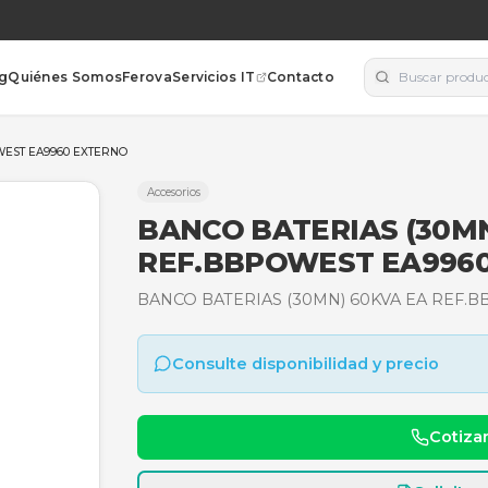
orías
Blog
Quiénes Somos
Ferova
Servicios IT
Contacto
EA REF.BBPOWEST EA9960 EXTERNO
Accesorios
BANCO BATER
REF.BBPOWE
BANCO BATERIAS (30MN
Consulte disponibili