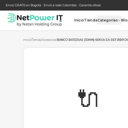
Envío GRATIS en Bogotá · Envío a todo Colombia · Garantía oficial
Inicio
Tienda
Categ
Inicio
/
Tienda
/
Accesorios
/
BANCO BATERIAS (30MN) 60KVA 
🔌