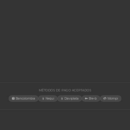
🚚 Envío a toda Colombia
🛡️ Garantía incluida
🚚 Envío a t
EGORÍAS
CONTACT
Bogotá, C
rías Para UPS
internacio
+57 350 4
y Accesorios
aosorio@n
estructura TIC
Lun-Vie 
gía Solar
cias
tores
orios