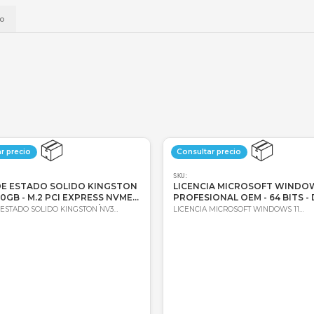
📱
Daviplata
💳
Wompi
Envío a t
a
Envío
📦
Consultar precio
Consultar 