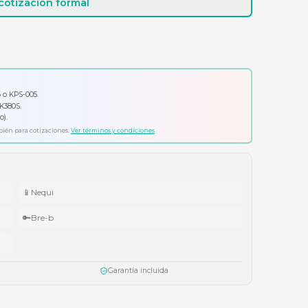
Cotizar por WhatsApp
Solicitar cotización formal
io por tu compra
ador Klip Xtreme KPS-006 o KPS-005.
ado Logitech Pebble Keys 2 K380S.
ífonos Cubbit Studio (negro).
ta agotar existencias. Aplica también para cotizaciones.
Ver términos y condiciones
📱
Nequi