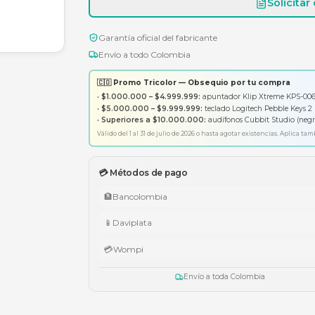
Garantía oficial del fabricante
Envío a todo Colombia
🇨🇴 Promo Tricolor — Obsequ
•
$1.000.000 – $4.999.999:
apunt
•
$5.000.000 – $9.999.999:
tecl
•
Superiores a $10.000.000:
aud
Válido del 1 al 31 de julio de 2026 o has
💳 Métodos de pago
🏦
Bancolombia