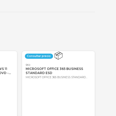
🔑
Bre-b
oda Colombia
Garantía incluida
📦
📦
precio
Consultar precio