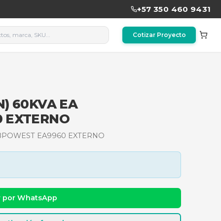
IAS (30MN) 60KVA EA
ST EA9960 EXTERNO
) 60KVA EA REF.BBPOWEST EA9960 EXTERNO
dad y precio