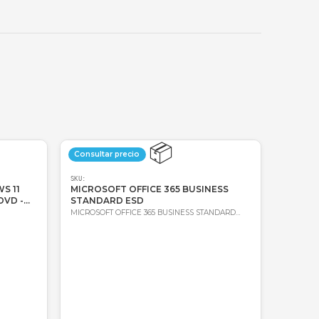
🔑
Bre-b
oda Colombia
Garantía incluida
📦
📦
precio
Consultar precio