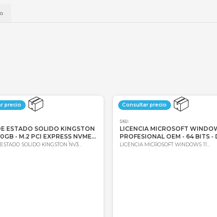
📱
Daviplata
💳
Wompi
Envío a t
a
Envío
📦
Consultar precio
Consultar 