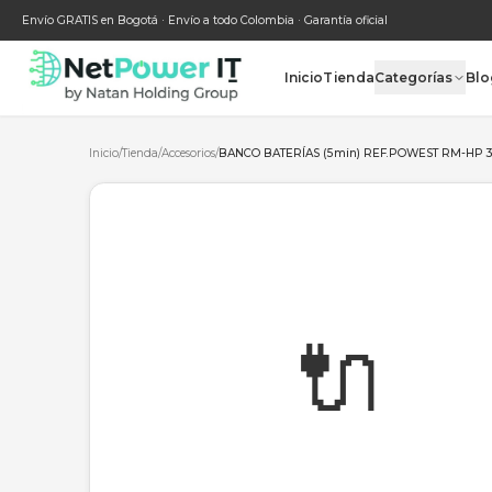
Envío GRATIS en Bogotá · Envío a todo Colombia · Garantía oficial
Inicio
Tienda
Categ
Inicio
/
Tienda
/
Accesorios
/
BANCO BATERÍAS (5min) REF.PO
🔌