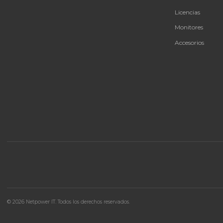
🚚 Envío a toda Colombia
🛡️ Garantía incluida
CAT
Bate
Tu proveedor #1 de tecnología TIC en Colombia.
UPS 
Distribuidores autorizados con garantía y soporte
técnico.
Infra
Ener
Licen
Moni
Acces