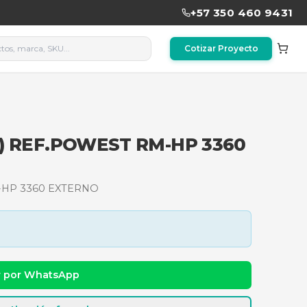
ÍAS (5min) REF.POWEST RM
) REF.POWEST RM-HP 3360 EXTERNO
dad y precio