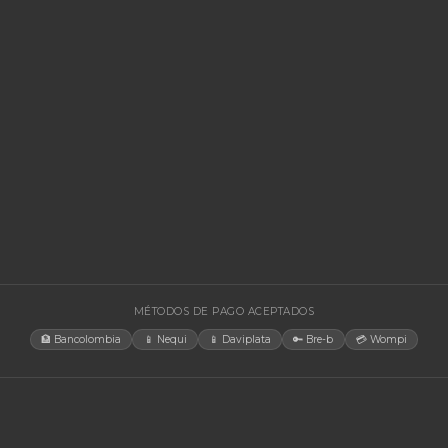
🚚 Envío a toda Colombia
🛡️ Garantía incluida
🚚 Envío a t
EGORÍAS
CONTACT
Bogotá, C
rías Para UPS
internacio
+57 350 4
y Accesorios
aosorio@n
estructura TIC
Lun-Vie 
gía Solar
cias
tores
orios