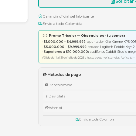
Garantía oficial del fabricante
Envío a todo Colombia
🇨🇴 Promo Tricolor — Obsequ
•
$1.000.000 – $4.999.999:
apunt
•
$5.000.000 – $9.999.999:
tecl
•
Superiores a $10.000.000:
aud
Válido del 1 al 31 de julio de 2026 o has
💳 Métodos de pago
🏦
Bancolombia