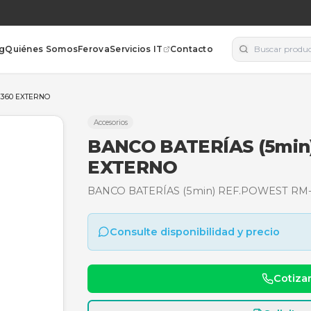
orías
Blog
Quiénes Somos
Ferova
Servicios IT
Contacto
WEST RM-HP 3360 EXTERNO
Accesorios
BANCO BATER
EXTERNO
BANCO BATERÍAS (5min
Consulte disponibili