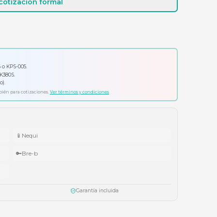
Cotizar por WhatsApp
Solicitar cotización formal
io por tu compra
ador Klip Xtreme KPS-006 o KPS-005.
ado Logitech Pebble Keys 2 K380S.
ífonos Cubbit Studio (negro).
ta agotar existencias. Aplica también para cotizaciones.
Ver términos y condiciones
📱
Nequi