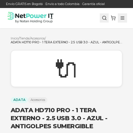
Envío GRATIS en Bogotá · Envío a todo Colombia · Garantía oficial
Inicio
/
Tienda
/
Accesorios
/
🔌
ADATA
Accesorios
ADATA HD710 PRO - 1 TERA