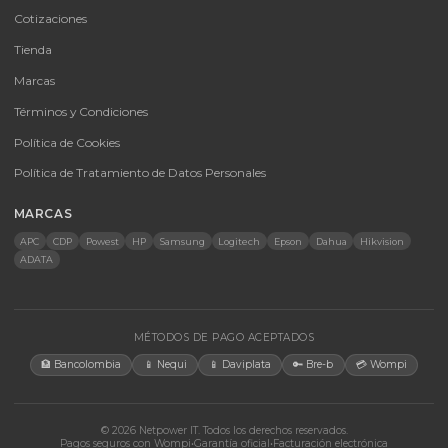
CATEGORÍAS
Baterías Para UPS
UPS y Accesorios
Infraestructura TIC
Energía Solar
Licencias
Monitores
Accesorios
CONTACTO
Bogotá, Colombia · Servicio en toda Colombia e internacional
+57 350 460 9431
aosorio@netpowerit.co
Lun-Vie 8am-6pm | Sáb 9am-1pm