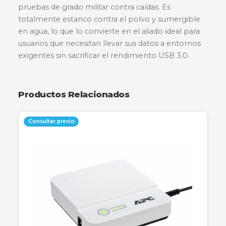
Descripción
Especificaciones
Garantía
El disco duro externo ADATA HD710 Pro redefin
durabilidad del almacenamiento externo. Dise
para ofrecer una protección total, este disposit
cuenta con un revestimiento de silicona de tres
capas y una construcción robusta que supera la
pruebas de grado militar contra caídas. Es
totalmente estanco contra el polvo y sumergi
en agua, lo que lo convierte en el aliado ideal p
usuarios que necesitan llevar sus datos a entor
exigentes sin sacrificar el rendimiento USB 3.0.