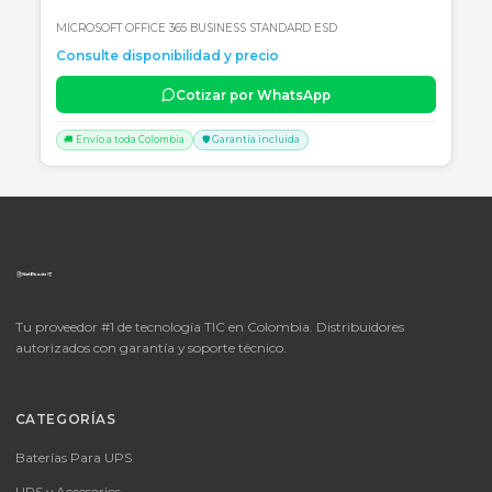
🚚 Envío a toda Colombia
🛡️ Garantía incluida
📦
Consultar precio
SKU:
LICENCIA MICROSOFT WINDOWS 11 PROFESIONAL
OEM - 64 BITS - DVD - FQC-10553
LICENCIA MICROSOFT WINDOWS 11 PROFESIONAL OEM - 64 BITS
DVD - FQC-10553
Consulte disponibilidad y precio
Cotizar por WhatsApp
🚚 Envío a toda Colombia
🛡️ Garantía incluida
📦
Consultar precio