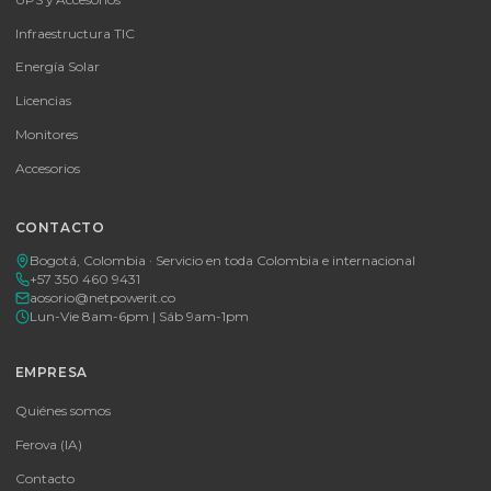
SKU:
MICROSOFT OFFICE 365 BUSINESS STANDARD ESD
MICROSOFT OFFICE 365 BUSINESS STANDARD ESD
Consulte disponibilidad y precio
Cotizar por WhatsApp
🚚 Envío a toda Colombia
🛡️ Garantía incluida
Tu proveedor #1 de tecnología TIC en Colombia. Distribuidores
autorizados con garantía y soporte técnico.