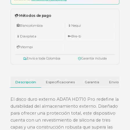
🇨🇴 Promo Tricolor — Obsequio por tu compra
•
$1.000.000 – $4.999.999:
apuntador Klip Xtreme KPS-006 o K
005.
•
$5.000.000 – $9.999.999:
teclado Logitech Pebble Keys 2 K380
•
Superiores a $10.000.000:
audífonos Cubbit Studio (negro).
Válido del 1 al 31 de julio de 2026 o hasta agotar existencias. Aplica también
cotizaciones.
Ver términos y condiciones
💳 Métodos de pago
🏦
Bancolombia
📱
Nequi
📱
Daviplata
🔑
Bre-b
💳
Wompi
Envío a toda Colombia
Garantía incluida