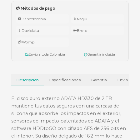
🇨🇴 Promo Tricolor — Obsequio por tu compra
•
$1.000.000 – $4.999.999:
apuntador Klip Xtreme KPS-006 o K
005.
•
$5.000.000 – $9.999.999:
teclado Logitech Pebble Keys 2 K380
•
Superiores a $10.000.000:
audífonos Cubbit Studio (negro).
Válido del 1 al 31 de julio de 2026 o hasta agotar existencias. Aplica también
cotizaciones.
Ver términos y condiciones
💳 Métodos de pago
🏦
Bancolombia
📱
Nequi
📱
Daviplata
🔑
Bre-b
💳
Wompi
Envío a toda Colombia
Garantía incluida