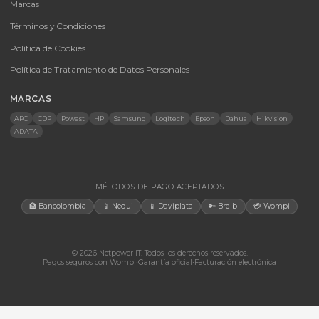
UPS y Accesorios
Infraestructura TIC
Energía Solar
Licencias
Monitores
Accesorios
CONTACTO
Bogotá, Colombia · Servicio en toda Colombia e internacional
+57 350 460 9431
aosorio@netpowerit.co
Lun-Vie 8am-6pm | Sáb 9am-1pm
EMPRESA