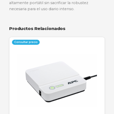
Descripción
Especificaciones
Garantía
El disco duro externo ADATA HD330 de 2 TB
mantiene tus datos seguros con una carcasa d
silicona que absorbe los impactos en el exterio
sensores de impacto patentados de ADATA y e
software HDDtoGO con cifrado AES de 256 bits
el interior. Su diseño delgado de 16.2 mm lo ha
altamente portátil sin sacrificar la robustez
necesaria para el uso diario intenso.
Productos Relacionados
Consultar precio