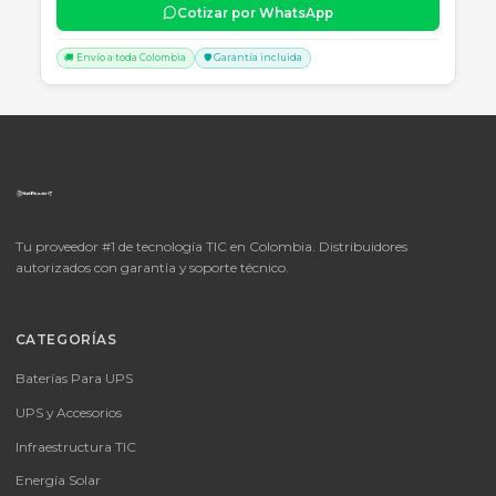
📦
Consultar precio
SKU:
LICENCIA MICROSOFT WINDOWS 11 PROFESIONAL
OEM - 64 BITS - DVD - FQC-10553
LICENCIA MICROSOFT WINDOWS 11 PROFESIONAL OEM - 64 BITS
DVD - FQC-10553
Consulte disponibilidad y precio
Cotizar por WhatsApp
🚚 Envío a toda Colombia
🛡️ Garantía incluida
📦
Consultar precio
SKU:
MICROSOFT OFFICE 365 BUSINESS STANDARD ESD
MICROSOFT OFFICE 365 BUSINESS STANDARD ESD
Consulte disponibilidad y precio