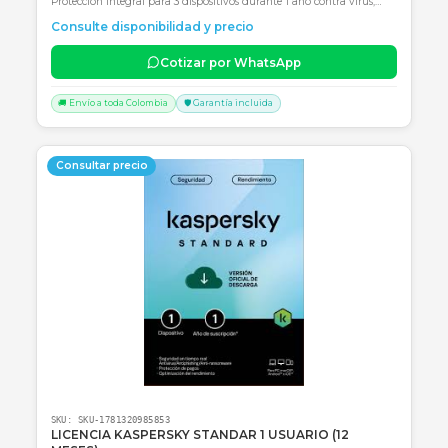
SKU:
SKU-1781320666055
LICENCIA KASPERSKY STANDAR 1 USUARIO (24
MESES)
Protección integral antivirus y optimización para 1 usuario duran
24 meses con Kaspersky Standard.
Consulte disponibilidad y precio
Cotizar por WhatsApp
🚚 Envío a toda Colombia
🛡️ Garantía incluida
Consultar precio