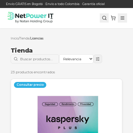
Envío GRATIS en Bogotá · Envío a todo Colombia · Garantía oficial
Inicio
/
Tienda
/
Licencias
Tienda
Buscar productos en la tienda
Ordenar productos
23
productos encontrados
Consultar precio