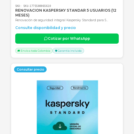
contraseñas y optimización de rendimiento para 1 dispositivo por 
Consulte disponibilidad y precio
año.
Cotizar por WhatsApp
🚚 Envío a toda Colombia
🛡️ Garantía incluida
Consultar precio