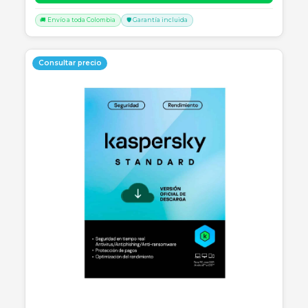
SKU:
SKU-1781320421213
RENOVACION LICENCIA KASPERSKY STANDAR 1
USUARIO (12 MESES)
Renovación digital Kaspersky Standard para 1 usuario por 12 mese
seguridad avanzada, optimización de equipo y protección de pag
Consulte disponibilidad y precio
Cotizar por WhatsApp
🚚 Envío a toda Colombia
🛡️ Garantía incluida
Consultar precio