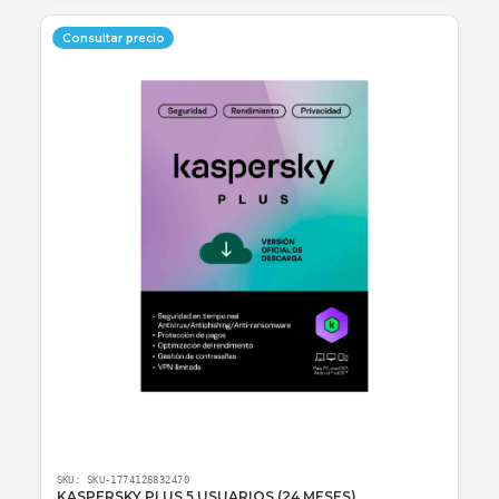
SKU:
SKU-1774128768697
KASPERSKY PLUS 10 USUARIOS (24 MESES)
Protección total para 10 dispositivos por 2 años con VPN ilimitada
optimización de rendimiento.
Consulte disponibilidad y precio
Cotizar por WhatsApp
🚚 Envío a toda Colombia
🛡️ Garantía incluida