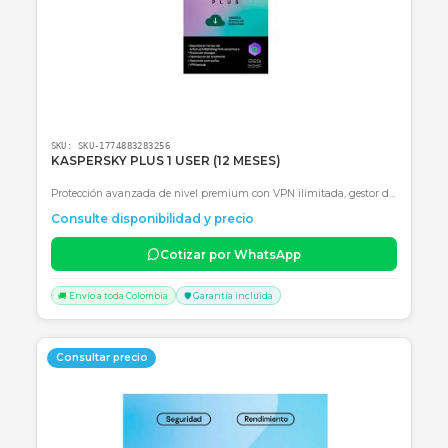
SKU:
SKU-1774129275567
KASPERSKY 5 USUARIOS (12 MESES)
Licencia Kaspersky Plus para 5 usuarios por 12 meses: Seguridad
avanzada, VPN ilimitada y gestor de contraseñas.
Consulte disponibilidad y precio
Cotizar por WhatsApp
🚚 Envío a toda Colombia
🛡️ Garantía incluida