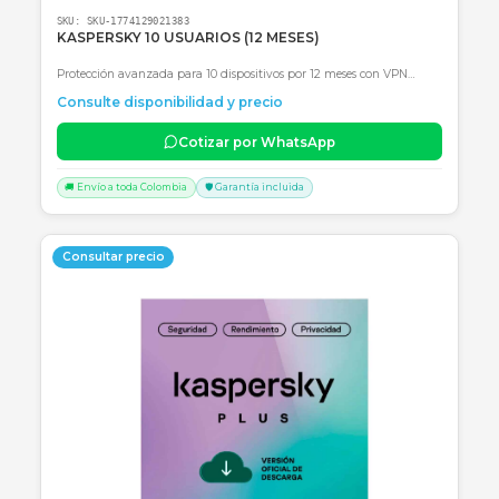
SKU:
SKU-1774880890355
KASPERSKY PLUS 1 USER (24 MESES)
Seguridad Premium para 1 usuario por 24 meses: Antivirus, VPN
ilimitada, gestor de claves y optimización de PC.
Consulte disponibilidad y precio
Cotizar por WhatsApp
🚚 Envío a toda Colombia
🛡️ Garantía incluida
Consultar precio