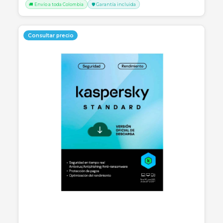
Cotizar por WhatsApp
🚚 Envío a toda Colombia
🛡️ Garantía incluida
Consultar precio
SKU:
SKU-1774883283256
KASPERSKY PLUS 1 USER (12 MESES)
Protección avanzada de nivel premium con VPN ilimitada, gestor