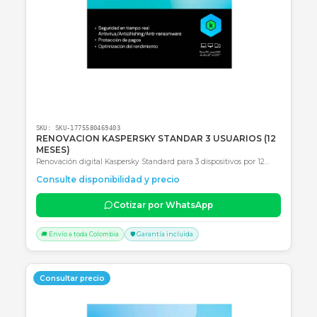
SKU:
SKU-1775580005174
RENOVACION KASPERSKY STANDAR 10 USUARIOS (
MESES)
Renovación digital Kaspersky Standard para 10 usuarios por 12 me
protección completa multidispositivo con optimización de
Consulte disponibilidad y precio
rendimiento.
Cotizar por WhatsApp
🚚 Envío a toda Colombia
🛡️ Garantía incluida