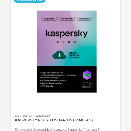
Cotizar por WhatsApp
🚚 Envío a toda Colombia
🛡️ Garantía incluida
Consultar precio