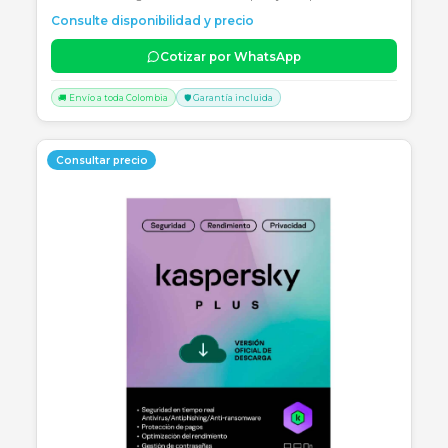
SKU:
SKU-1774128239130
KASPERSKY PLUS 3 USUARIOS (12 MESES)
Renovación de seguridad avanzada Kaspersky Plus para 3
dispositivos por 12 meses, incluye VPN ilimitada y optimización.
Consulte disponibilidad y precio
Cotizar por WhatsApp
🚚 Envío a toda Colombia
🛡️ Garantía incluida
Consultar precio