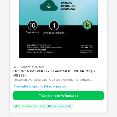
LICENCIA KASPERSKY STANDAR 10 USUARIOS (24
MESES)
Protección avanzada para 10 usuarios durante 2 años con
optimización de rendimiento y banca segura.
Consulte disponibilidad y precio
Cotizar por WhatsApp
🚚 Envío a toda Colombia
🛡️ Garantía incluida
Consultar precio