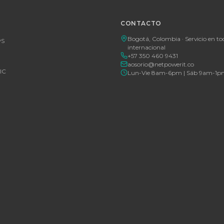
EGORÍAS
CONTACT
Bogotá, C
rías Para UPS
internacio
+57 350 4
y Accesorios
aosorio@n
estructura TIC
Lun-Vie 
gía Solar
cias
tores