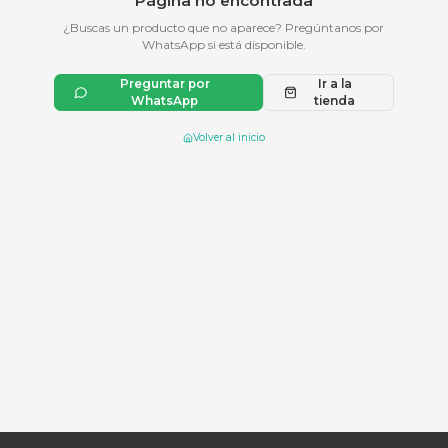
404
Página no encontrada
¿Buscas un producto que no aparece? Pre
WhatsApp si está disponible.
Preguntar por
WhatsApp
Volver al inicio