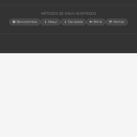
orios
MÉTODOS DE PAGO ACEPTADO
🏦 Bancolombia
📱 Nequi
📱 Daviplata
🔑 B