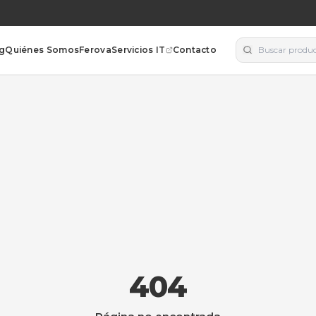
orías
Blog
Quiénes Somos
Ferova
Servicios IT
Contacto