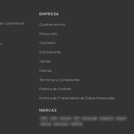
O
EMPRESA
olombia · Servicio en toda Colombia e
Quiénes somos
nal
60 9431
Ferova (IA)
etpowerit.co
Contacto
8am-6pm | Sáb 9am-1pm
Cotizaciones
Tienda
Marcas