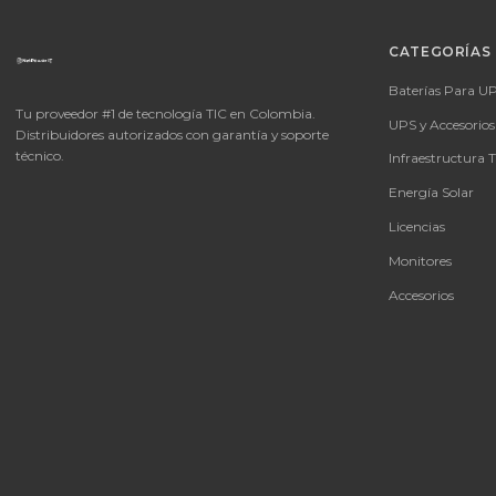
CAT
Bate
Tu proveedor #1 de tecnología TIC en Colombia.
UPS 
Distribuidores autorizados con garantía y soporte
técnico.
Infra
Ener
Licen
Moni